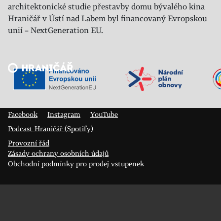
architektonické studie přestavby domu bývalého kina
Hraničář v Ústí nad Labem byl financovaný Evropskou
unií – NextGeneration EU.
Veřejný sál Hraničář, spolek
Prokopa Diviše 1812/7
400 01 Ústí nad Labem
Facebook
Instagram
YouTube
Podcast Hraničář (Spotify)
Provozní řád
Zásady ochrany osobních údajů
Obchodní podmínky pro prodej vstupenek