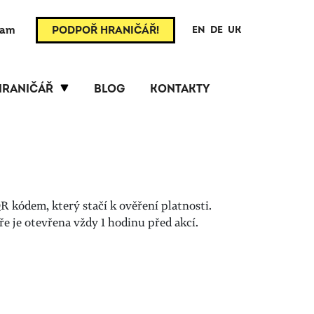
ram
PODPOŘ HRANIČÁŘ!
EN
DE
UK
HRANIČÁŘ
BLOG
KONTAKTY
R kódem, který stačí k ověření platnosti.
 je otevřena vždy 1 hodinu před akcí.