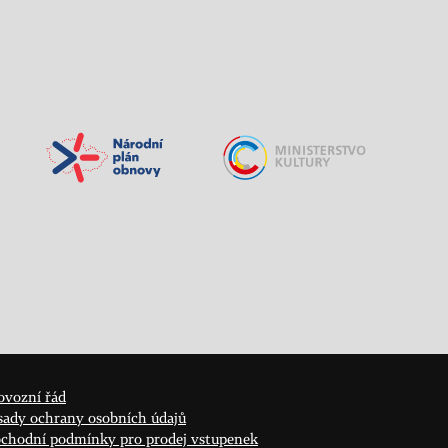
ovozní řád
sady ochrany osobních údajů
chodní podmínky pro prodej vstupenek