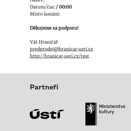
Datum/čas:
/ 00:00
Místo konání:
Děkujeme za podporu!
Váš Hraničář
predprodej@hranicar-usti.cz
http://hranicar-usti.cz/test
Partneři