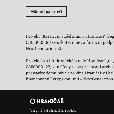
Všichni partneři
Projekt "Kreativní vzdělávání v Hraničáři" (reg
0313000306) se uskutečňuje za finanční podpo
NextGeneration EU.
Projekt "Architektonická studie Hraničář" (regi
0380000422) zaměřený na vypracování archit
přestavby domu bývalého kina Hraničář v Ústí
financovaný Evropskou unií – NextGeneration
Veřejný sál Hraničář, spolek