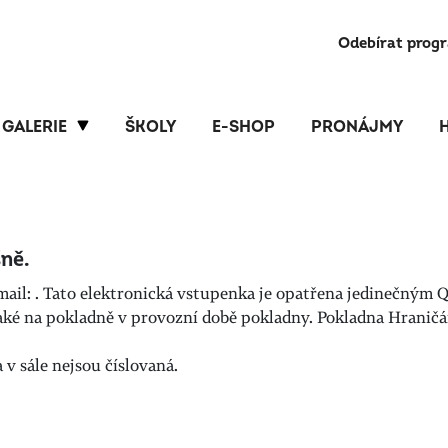
Odebírat prog
GALERIE
ŠKOLY
E-SHOP
PRONÁJMY
ně.
mail:
. Tato elektronická vstupenka je opatřena jedinečným Q
é na pokladně v provozní době pokladny. Pokladna Hraničáře
v sále nejsou číslovaná.