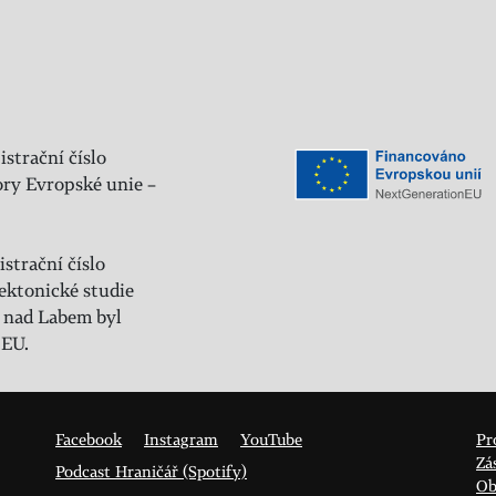
istrační číslo
ry Evropské unie –
strační číslo
ektonické studie
 nad Labem byl
 EU.
Facebook
Instagram
YouTube
Pr
Zá
Podcast Hraničář (Spotify)
Ob