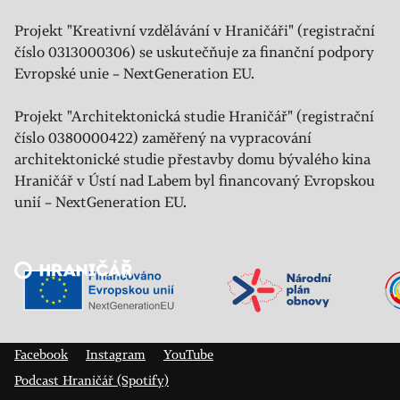
Projekt "Kreativní vzdělávání v Hraničáři" (registrační
číslo 0313000306) se uskutečňuje za finanční podpory
Evropské unie – NextGeneration EU.
Projekt "Architektonická studie Hraničář" (registrační
číslo 0380000422) zaměřený na vypracování
architektonické studie přestavby domu bývalého kina
Hraničář v Ústí nad Labem byl financovaný Evropskou
unií – NextGeneration EU.
Veřejný sál Hraničář, spolek
Prokopa Diviše 1812/7
400 01 Ústí nad Labem
Facebook
Instagram
YouTube
Podcast Hraničář (Spotify)