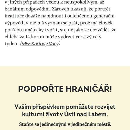
v jiných případech vedou k neuspokojivým, až
banálním odpovědím. Zároveň ukazují, že portrét
instituce dokáže nabídnout i odlehčenou generační
výpověď, v níž má význam se ptát, proč má člověk
potřebu umělecky tvořit, stejně jako se dozvědět, že
chleba za 14 korun může vydržet čerstvý celý
týden.
(
MFF Karlovy Vary
)
PODPOŘTE HRANIČÁŘ!
Vaším příspěvkem pomůžete rozvíjet
kulturní život v Ústí nad Labem.
Staňte se jedinečnými v jedinečném městě.