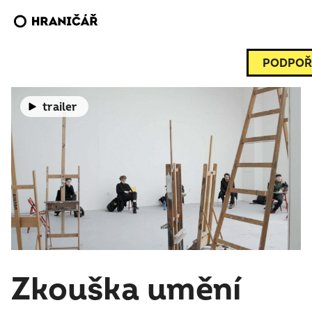
PODPOŘ
trailer
Zkouška umění