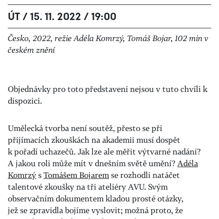
ÚT / 15. 11. 2022 / 19:00
Česko, 2022, režie Adéla Komrzý, Tomáš Bojar, 102 min v
českém znění
Objednávky pro toto představení nejsou v tuto chvíli k
dispozici.
Umělecká tvorba není soutěž, přesto se při
přijímacích zkouškách na akademii musí dospět
k pořadí uchazečů. Jak lze ale měřit výtvarné nadání?
A jakou roli může mít v dnešním světě umění?
Adéla
Komrzý
s
Tomášem Bojarem
se rozhodli natáčet
talentové zkoušky na tři ateliéry AVU. Svým
observačním dokumentem kladou prosté otázky,
jež se zpravidla bojíme vyslovit; možná proto, že