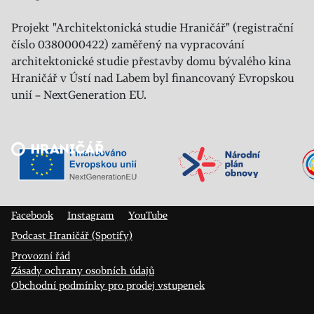
Projekt "Architektonická studie Hraničář" (registrační
číslo 0380000422) zaměřený na vypracování
architektonické studie přestavby domu bývalého kina
Hraničář v Ústí nad Labem byl financovaný Evropskou
unií – NextGeneration EU.
Veřejný sál Hraničář, spolek
Prokopa Diviše 1812/7
400 01 Ústí nad Labem
Facebook
Instagram
YouTube
Podcast Hraničář (Spotify)
Provozní řád
Zásady ochrany osobních údajů
Obchodní podmínky pro prodej vstupenek