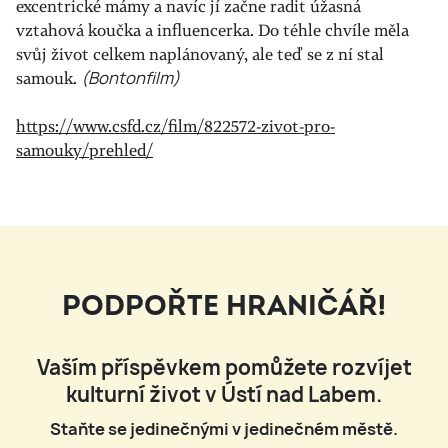
excentrické mámy a navíc jí začne radit úžasná
vztahová koučka a influencerka. Do téhle chvíle měla
svůj život celkem naplánovaný, ale teď se z ní stal
samouk.
(Bontonfilm)
https://www.csfd.cz/film/822572-zivot-pro-
samouky/prehled/
PODPOŘTE HRANIČÁŘ!
Vaším příspěvkem pomůžete rozvíjet
kulturní život v Ústí nad Labem.
Staňte se jedinečnými v jedinečném městě.