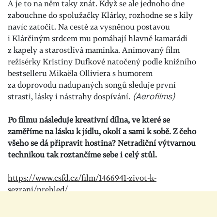
A je to na něm taky znát. Když se ale jednoho dne
zabouchne do spolužačky Klárky, rozhodne se s kily
navíc zatočit.
Na cestě za vysněnou postavou
i Klárčiným srdcem mu pomáhají hlavně kamarádi
z kapely a starostlivá maminka. Animovaný film
režisérky Kristiny Dufkové natočený podle knižního
bestselleru Mikaëla Olliviera s humorem
za doprovodu nadupaných songů sleduje první
strasti, lásky i nástrahy dospívání.
(Aerofilms)
Po filmu následuje kreativní dílna, ve které se
zaměříme na lásku k jídlu, okolí a sami k sobě. Z čeho
všeho se dá připravit hostina? Netradiční výtvarnou
technikou tak roztančíme sebe i celý stůl.
https://www.csfd.cz/film/1466941-zivot-k-
sezrani/prehled/