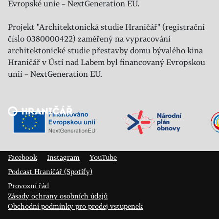
Evropské unie – NextGeneration EU.
Projekt "Architektonická studie Hraničář" (registrační
číslo 0380000422) zaměřený na vypracování
architektonické studie přestavby domu bývalého kina
Hraničář v Ústí nad Labem byl financovaný Evropskou
unií – NextGeneration EU.
Veřejný sál Hraničář, spolek
Prokopa Diviše 1812/7
400 01 Ústí nad Labem
Facebook
Instagram
YouTube
Podcast Hraničář (Spotify)
Provozní řád
Zásady ochrany osobních údajů
Obchodní podmínky pro prodej vstupenek