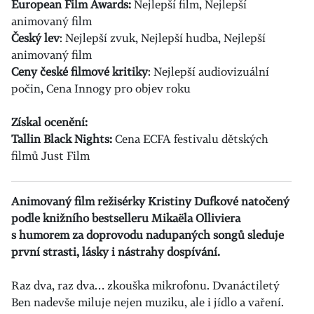
European Film Awards:
Nejlepší film, Nejlepší
animovaný film
Český lev
: Nejlepší zvuk, Nejlepší hudba, Nejlepší
animovaný film
Ceny české filmové kritiky
: Nejlepší audiovizuální
počin, Cena Innogy pro objev roku
Získal ocenění:
Tallin Black Nights:
Cena ECFA festivalu dětských
filmů Just Film
Animovaný film režisérky Kristiny Dufkové natočený
podle knižního bestselleru Mikaëla Olliviera
s humorem za doprovodu nadupaných songů sleduje
první strasti, lásky i nástrahy dospívání.
Raz dva, raz dva… zkouška mikrofonu. Dvanáctiletý
Ben nadevše miluje nejen muziku, ale i jídlo a vaření.