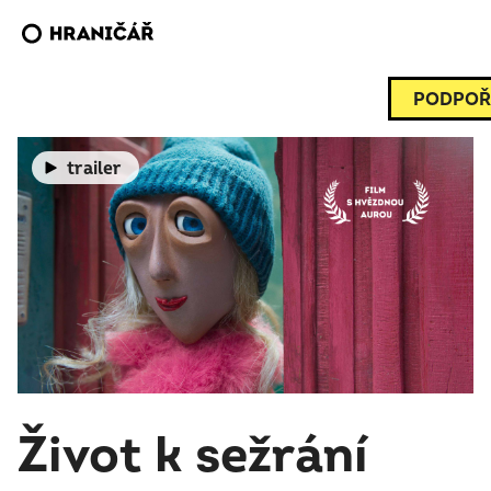
PODPOŘ
trailer
Život k sežrání