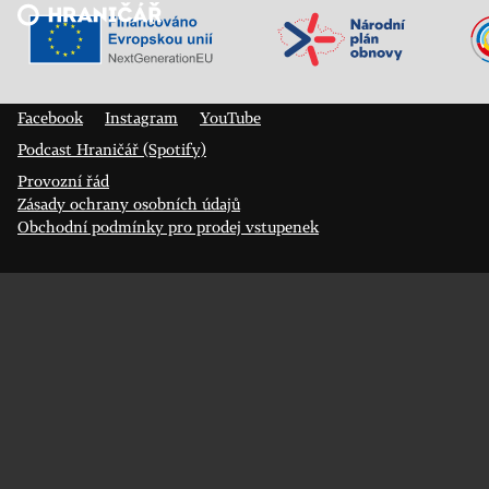
Veřejný sál Hraničář, spolek
Prokopa Diviše 1812/7
400 01 Ústí nad Labem
Facebook
Instagram
YouTube
Podcast Hraničář (Spotify)
Provozní řád
Zásady ochrany osobních údajů
Obchodní podmínky pro prodej vstupenek