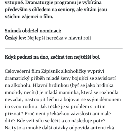
vstupné. Dramaturgie programu je vybírána
především s ohledem na seniory, ale vítáni jsou
všichni zájemci o film.
Snímek obdržel nominaci:
Český lev
: Nejlepší herečka v hlavní roli
Když padneš na dno, začíná ten nejtěžší boj.
Celovečerní film Zápisník alkoholičky vypráví
dramatický příběh mladé ženy bojující se závislostí
na alkoholu. Hlavní hrdinkou (byť se jako hrdinka
mnohdy necítí) je mladá maminka, která se rozhodla
nevzdat, nastoupit léčbu a bojovat se svým démonem
i o svou rodinu. Jak těžké je si problém s pitím
přiznat? Proč není překážkou závislosti ani malé
dítě? Kde vzít sílu se léčit a co následuje poté?
Na tyto a mnohé další otázky odpovídá autentická