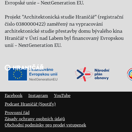
Evropské unie – NextGeneration EU.
Projekt "Architektonická studie Hraničář" (registrační
číslo 0380000422) zaměřený na vypracování
architektonické studie přestavby domu bývalého kina
Hraničář v Ústí nad Labem byl financovaný Evropskou
unií – NextGeneration EU.
Veřejný sál Hraničář, spolek
Prokopa Diviše 1812/7
400 01 Ústí nad Labem
Facebook
Instagram
YouTube
Podcast Hraničář (Spotify)
Provozní řád
Zásady ochrany osobních údajů
Obchodní podmínky pro prodej vstupenek