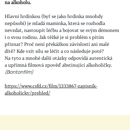
na alkoholu.
Hlavní hrdinkou (byť se jako hrdinka mnohdy
nepůsobí) je mladá maminka, která se rozhodla
nevzdat, nastoupit léčbu a bojovat se svým démonem
i o svou rodinu. Jak těžké je si problém s pitím
přiznat? Proč není překážkou závislosti ani malé
dítě? Kde vzít sílu se léčit a co následuje poté?
Na tyto a mnohé další otázky odpovídá autentická
a upřímná filmová zpověď abstinující alkoholičky.
(Bontonfilm)
https://www.csfd.cz/film/1333867-zapisnik-
alkoholicky/prehled/