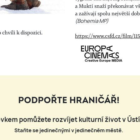
a Mukti snaží překonávat vš
a zažívají spolu největší do
(Bohemia MP)
chvíli k dispozici.
https://www.csfd.cz/film/11
PODPOŘTE HRANIČÁŘ!
vkem pomůžete rozvíjet kulturní život v Úst
Staňte se jedinečnými v jedinečném městě.