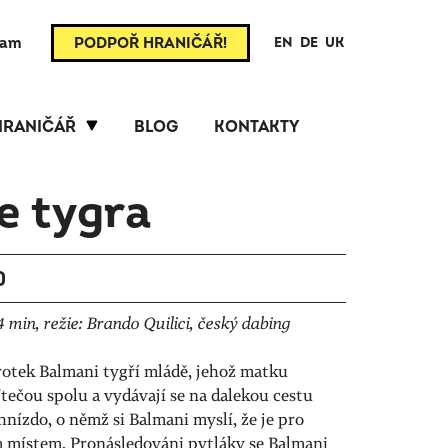
ram
PODPOŘ HRANIČÁŘ!
EN
DE
UK
HRANIČÁŘ
BLOG
KONTAKTY
e tygra
0
 min, režie: Brando Quilici, český dabing
rotek Balmani tygří mládě, jehož matku
Utečou spolu a vydávají se na dalekou cestu
hnízdo, o němž si Balmani myslí, že je pro
m místem. Pronásledováni pytláky se Balmani