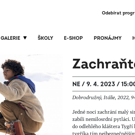
Odebírat prog
GALERIE
ŠKOLY
E-SHOP
PRONÁJMY
Zachraňt
NE / 9. 4. 2023 / 15:0
Dobrodružný, Itálie, 2022, 94
Jedné noci zachrání malý si
zabili nemilosrdní pytláci. 
do odlehlého kláštera Tygří 
tygříka tím nejbezpečnější