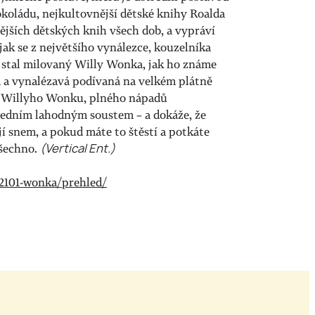
okoládu, nejkultovnější dětské knihy Roalda
ějších dětských knih všech dob, a vypráví
ak se z největšího vynálezce, kouzelníka
 stal milovaný Willy Wonka, jak ho známe
á a vynalézavá podívaná na velkém plátně
 Willyho Wonku, plného nápadů
jedním lahodným soustem – a dokáže, že
ají snem, a pokud máte to štěstí a potkáte
šechno.
(Vertical Ent.)
72101-wonka/prehled/