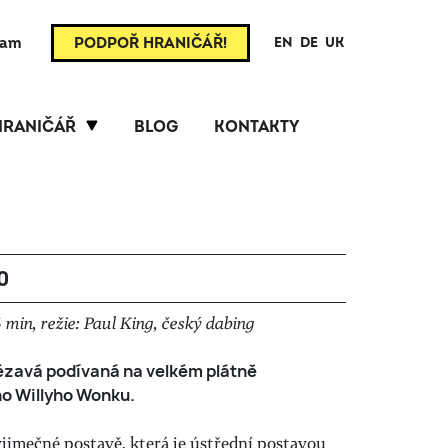
ram
PODPOŘ HRANIČÁŘ!
EN
DE
UK
HRANIČÁŘ
BLOG
KONTAKTY
0
min, režie: Paul King, český dabing
ézavá podívaná na velkém plátně
o Willyho Wonku.
jimečné postavě, která je ústřední postavou