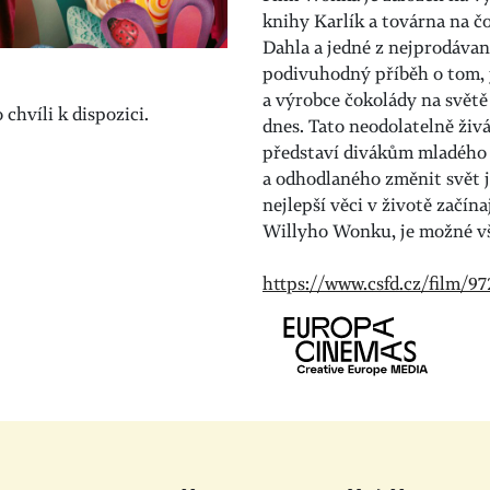
knihy Karlík a továrna na č
Dahla a jedné z nejprodávan
podivuhodný příběh o tom, j
a výrobce čokolády na světě
chvíli k dispozici.
dnes. Tato neodolatelně živ
představí divákům mladého
a odhodlaného změnit svět 
nejlepší věci v životě začín
Willyho Wonku, je možné v
https://www.csfd.cz/film/9