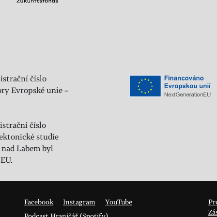
istrační číslo
ry Evropské unie –
strační číslo
ektonické studie
 nad Labem byl
 EU.
Facebook
Instagram
YouTube
Pr
Zá
Podcast Hraničář (Spotify)