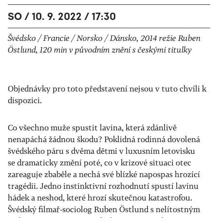
SO / 10. 9. 2022 / 17:30
Švédsko / Francie / Norsko / Dánsko, 2014 režie Ruben
Östlund, 120 min v původním znění s českými titulky
Objednávky pro toto představení nejsou v tuto chvíli k
dispozici.
Co všechno muže spustit lavina, která zdánlivě
nenapáchá žádnou škodu? Poklidná rodinná dovolená
švédského páru s dvěma dětmi v luxusním letovisku
se dramaticky změní poté, co v krizové situaci otec
zareaguje zbaběle a nechá své blízké napospas hrozící
tragédii. Jedno instinktivní rozhodnutí spustí lavinu
hádek a neshod, které hrozí skutečnou katastrofou.
Švédský filmař-sociolog Ruben Östlund s nelítostným