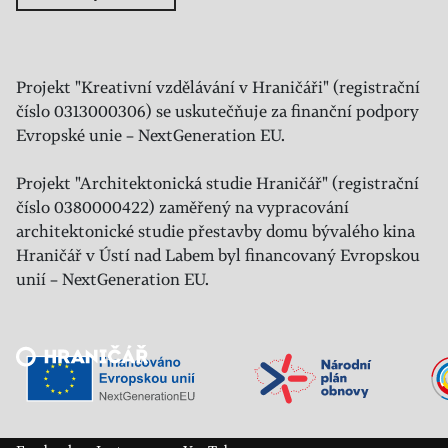
Projekt "Kreativní vzdělávání v Hraničáři" (registrační
číslo 0313000306) se uskutečňuje za finanční podpory
Evropské unie – NextGeneration EU.
Projekt "Architektonická studie Hraničář" (registrační
číslo 0380000422) zaměřený na vypracování
architektonické studie přestavby domu bývalého kina
Hraničář v Ústí nad Labem byl financovaný Evropskou
unií – NextGeneration EU.
Veřejný sál Hraničář, spolek
Prokopa Diviše 1812/7
400 01 Ústí nad Labem