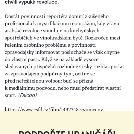
chvíli vypuká revoluce.
Dostát povinnosti reportéra donutí zkušeného
profesionála k mystifikačním reportážím, kdy vřavu
arabské revoluce simuluje na kuchyňských
spotřebičích ve vinohradském bytě. Rozkročen mezi
řešením osobního problému a povinností
zpravodajsky informovat posluchače se však chytne
do vlastní pasti. Když se na základě vysoce
sledovaných příspěvků rozhodně Český rozhlas poslat
za zpravodajem podpůrný tým, ocitne se
před neřešitelnou volbou: buď se přizná
k mediálnímu podvodu, nebo musí předstírat vlastní
smrt.
(Falcon)
https://www.csfd.cz/film/1492748-vyjimecny-
stav/prehled/
Pokladna bude otevřena od 9.30 hodin.