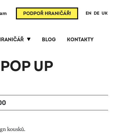
ram
PODPOŘ HRANIČÁŘ!
EN
DE
UK
HRANIČÁŘ
BLOG
KONTAKTY
 POP UP
:00
ign kousků.