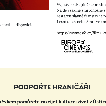
Vypráví o skupině dobrodruh
Najde však nejsmrtonosnějš
restartu slavné franšízy je r
Lesní duch nebo Smrt ve tm
chvíli k dispozici.
https://www.csfd.cz/film/1
PODPOŘTE HRANIČÁŘ!
pěvkem pomůžete rozvíjet kulturní život v Ústí 