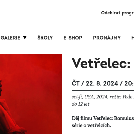
Odebírat prog
GALERIE
ŠKOLY
E-SHOP
PRONÁJMY
Vetřelec
ČT / 22. 8. 2024 / 20
sci-fi, USA, 2024, režie: Fed
do 12 let
Děj filmu Vetřelec: Romulu
série o vetřelcích.