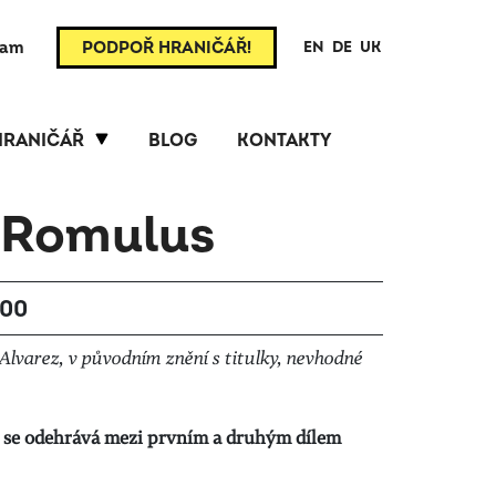
ram
PODPOŘ HRANIČÁŘ!
EN
DE
UK
HRANIČÁŘ
BLOG
KONTAKTY
: Romulus
:00
e Alvarez, v původním znění s titulky, nevhodné
s se odehrává mezi prvním a druhým dílem