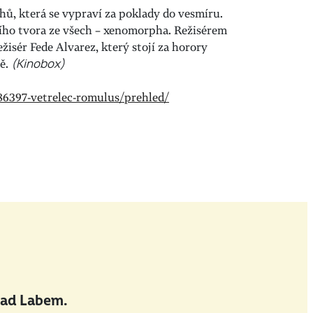
ů, která se vypraví za poklady do vesmíru.
ího tvora ze všech – xenomorpha. Režisérem
ežisér Fede Alvarez, který stojí za horory
ě.
(Kinobox)
286397-vetrelec-romulus/prehled/
nad Labem.