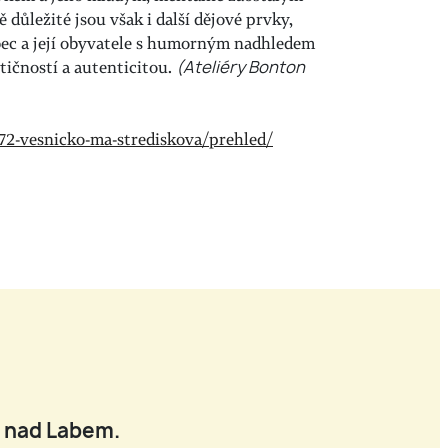
ůležité jsou však i další dějové prvky,
bec a její obyvatele s humorným nadhledem
ičností a autenticitou.
(Ateliéry Bonton
672-vesnicko-ma-strediskova/prehled/
í nad Labem.