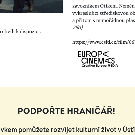
závozníkem Otíkem. Neméně d
vykreslující střediskovou o
a přitom s mimořádnou plast
Zlín)
chvíli k dispozici.
https://www.csfd.cz/film/6
PODPOŘTE HRANIČÁŘ!
vkem pomůžete rozvíjet kulturní život v Úst