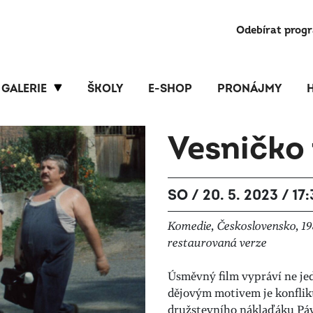
Odebírat prog
GALERIE
ŠKOLY
E-SHOP
PRONÁJMY
Vesničko
SO / 20. 5. 2023 / 17
Komedie, Československo, 1985
restaurovaná verze
Úsměvný film vypráví ne jed
dějovým motivem je konflik
družstevního náklaďáku Pá