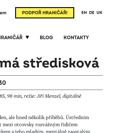
ram
PODPOŘ HRANIČÁŘ!
EN
DE
UK
HRANIČÁŘ
BLOG
KONTAKTY
 má středisková
:30
, 98 min, režie: Jiří Menzel, digitálně
en, ale hned několik příběhů. Ústředním
t mezi otcovsky rozvážným řidičem
vkem a jeho mladým, mentálně zaostalým