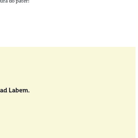
urá do pater!
nad Labem.