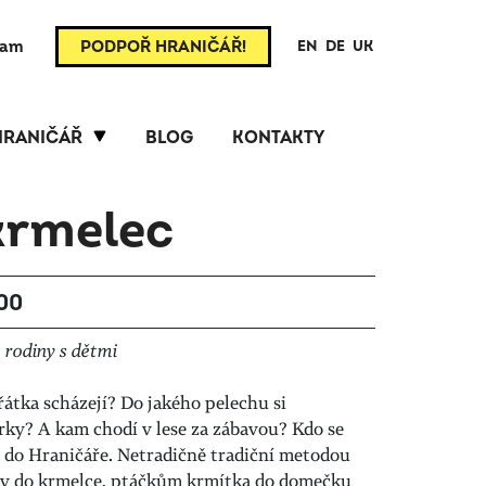
ram
PODPOŘ HRANIČÁŘ!
EN
DE
UK
HRANIČÁŘ
BLOG
KONTAKTY
krmelec
:00
rodiny s dětmi
řátka scházejí? Do jakého pelechu si
árky? A kam chodí v lese za zábavou? Kdo se
e do Hraničáře. Netradičně tradiční metodou
zy do krmelce, ptáčkům krmítka do domečku