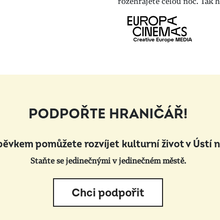
rozehrajete celou noc. Tak h
PODPOŘTE HRANIČÁŘ!
pěvkem pomůžete rozvíjet kulturní život v Ústí 
Staňte se jedinečnými v jedinečném městě.
Chci podpořit