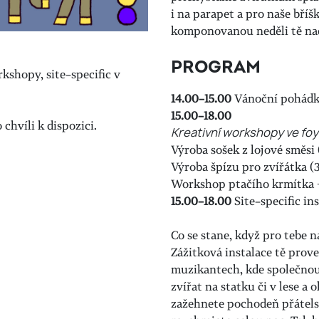
i na parapet a pro naše bří
komponovanou neděli tě na
PROGRAM
kshopy, site–specific v
14.00–15.00
Vánoční pohádka
15.00–18.00
chvíli k dispozici.
Kreativní workshopy ve foy
Výroba sošek z lojové směsi
Výroba špízu pro zvířátka (
Workshop ptačího krmítka +
15.00–18.00
S
ite–specific in
Co se stane, když pro tebe n
Zážitková instalace tě pro
muzikantech, kde společnou s
zvířat na statku či v lese a
zažehnete pochodeň přátels