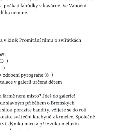
ška počkají lahůdky v kavárně. Ve Vánoční
dílka nemine.
 v kině: Promítání filmu o zvířátkách
er:
(3+)
3+)
 zdobení pyrografie (8+)
stalace v galerii určená dětem
a farmě není místo? Jdeš do galerie!
vede slavným příběhem o Brémských
ilou porazíte bandity, vžijete se do rolí
 okusíte sváteční kuchyně z krmelce. Společně
tví, dýmku míru a při zvuku meluzín