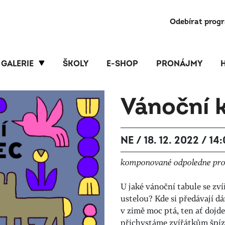
Odebírat prog
GALERIE
ŠKOLY
E-SHOP
PRONÁJMY
Vánoční 
NE / 18. 12. 2022 / 14
komponované odpoledne pro 
U jaké vánoční tabule se zví
ustelou? Kde si předávají d
v zimě moc ptá, ten ať dojd
přichystáme zvířátkům špí