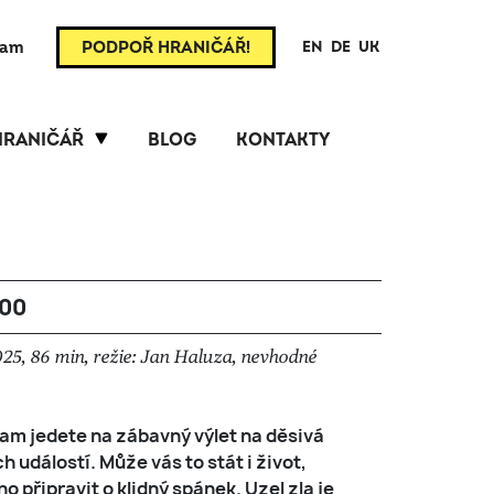
ram
PODPOŘ HRANIČÁŘ!
EN
DE
UK
HRANIČÁŘ
BLOG
KONTAKTY
:00
025, 86 min, režie: Jan Haluza, nevhodné
kam jedete na zábavný výlet na děsivá
událostí. Může vás to stát i život,
o připravit o klidný spánek.
Uzel zla
je