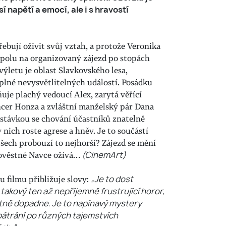
í napětí a emocí, ale i s hravostí
ebují oživit svůj vztah, a protože Veronika
 spolu na organizovaný zájezd po stopách
výletu je oblast Slavkovského lesa,
 plné nevysvětlitelných událostí. Posádku
je plachý vedoucí Alex, zarytá věřící
ncer Honza a zvláštní manželský pár Dana
astávkou se chování účastníků znatelně
 nich roste agrese a hněv. Je to součástí
všech probouzí to nejhorší? Zájezd se mění
lověstné Navce ožívá…
(CinemArt)
u filmu přibližuje slovy:
„Je to dost
o takový ten až nepříjemně frustrující horor,
tně dopadne. Je to napínavý mystery
pátrání po různých tajemstvích