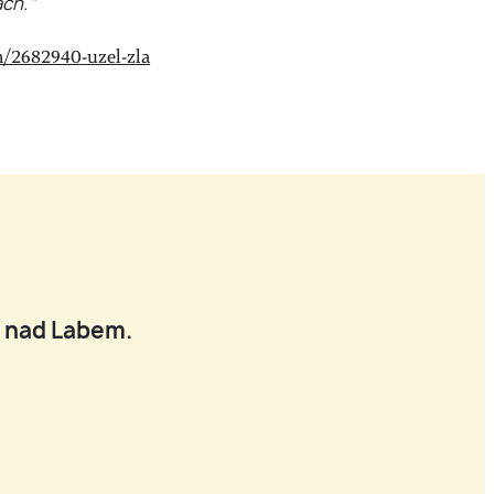
ch.“
m/2682940-uzel-zla
í nad Labem.