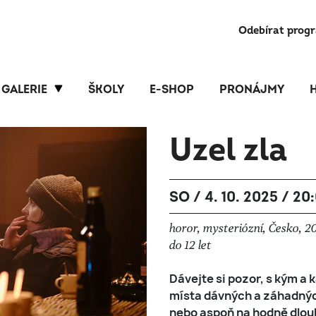
Odebírat prog
GALERIE
ŠKOLY
E-SHOP
PRONÁJMY
Uzel zla
SO / 4. 10. 2025 / 20
horor, mysteriózní, Česko, 2
do 12 let
Dávejte si pozor, s kým a 
místa dávných a záhadných 
nebo aspoň na hodně dlouh