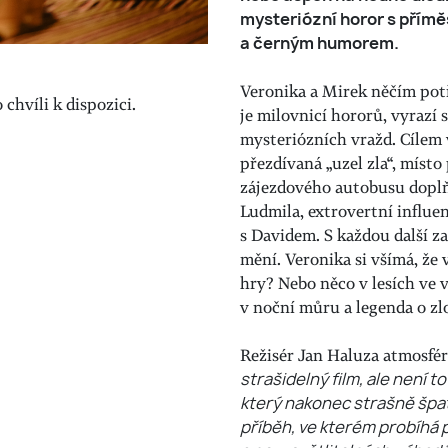
mysteriózní horor s příměs
a černým humorem.
Veronika a Mirek něčím potř
chvíli k dispozici.
je milovnicí hororů, vyrazí
mysteriózních vražd. Cílem 
přezdívaná „uzel zla“, místo
zájezdového autobusu doplňu
Ludmila, extrovertní influe
s Davidem. S každou další z
mění. Veronika si všímá, že v
hry? Nebo něco v lesích ve 
v noční můru a legenda o z
Režisér Jan Haluza atmosfér
strašidelný film, ale není t
který nakonec strašně špa
příběh, ve kterém probíhá 