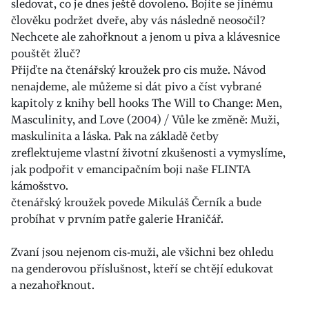
sledovat, co je dnes ještě dovoleno. Bojíte se jinému
člověku podržet dveře, aby vás následně neosočil?
Nechcete ale zahořknout a jenom u piva a klávesnice
pouštět žluč?
Přijďte na čtenářský kroužek pro cis muže. Návod
nenajdeme, ale můžeme si dát pivo a číst vybrané
kapitoly z knihy bell hooks The Will to Change: Men,
Masculinity, and Love (2004) / Vůle ke změně: Muži,
maskulinita a láska. Pak na základě četby
zreflektujeme vlastní životní zkušenosti a vymyslíme,
jak podpořit v emancipačním boji naše FLINTA
kámošstvo.
čtenářský kroužek povede Mikuláš Černík a bude
probíhat v prvním patře galerie Hraničář.
Zvaní jsou nejenom cis-muži, ale všichni bez ohledu
na genderovou příslušnost, kteří se chtějí edukovat
a nezahořknout.