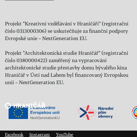
Projekt "Kreativní vzdělávání v Hraničáři" (registrační
číslo 0313000306) se uskutečňuje za finanční podpory
Evropské unie – NextGeneration EU.
Projekt "Architektonická studie Hraničář" (registrační
číslo 0380000422) zaměřený na vypracování
architektonické studie přestavby domu bývalého kina
Hraničář v Ústí nad Labem byl financovaný Evropskou
unií – NextGeneration EU.
Veřejný sál Hraničář, spolek
Prokopa Diviše 1812/7
400 01 Ústí nad Labem
Facebook
Instagram
YouTube