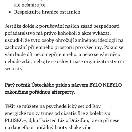
ale nešmírujte.
Respektujte hranice ostatních.
Jestliže dojde k porušování našich zásad bezpečnosti
pořadatelstvo má právo kohokoli z akce vykázat,
usoudí-li že tyto osoby ohrožují zmíněnou ideologii na
zachování příjemného prostoru pro všechny. Pokud se
vám bude dít něco nepříjemného, a nebo se vám něco
nebude zdát, nebojte se oslovit naše organizátorstvo či
security.
Pátý ročník Ústeckého pride s názvem BYLO NEBYLO
zakončíme pořádnou afterparty.
Těšit se můžete na psychedelický set od Roy,
energické funky tunes od dj.satis.fire z kolektivu
PLUSKO+, djku Twizted Liz z Drážďan, která přinese
na dancefloor pořádný booty shake vibe