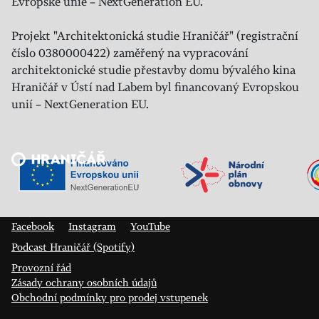
Evropské unie – NextGeneration EU.
Projekt "Architektonická studie Hraničář" (registrační
číslo 0380000422) zaměřený na vypracování
architektonické studie přestavby domu bývalého kina
Hraničář v Ústí nad Labem byl financovaný Evropskou
unií – NextGeneration EU.
Veřejný sál Hraničář, spolek
Prokopa Diviše 1812/7
400 01 Ústí nad Labem
Facebook
Instagram
YouTube
Podcast Hraničář (Spotify)
Provozní řád
Zásady ochrany osobních údajů
Obchodní podmínky pro prodej vstupenek