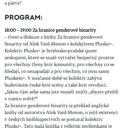
a párty!
PROGRAM:
18:00 – 19:00 Za hranice genderové binarity
– čtení a diskuze z knihy Za hranice genderové
binarity od Alok Vaid-Menon s kolektivem Plusko+.
Kolektiv Plusko+ je brněnsko-pražské queer
seskupení, které se snaží vytvářet bezpečný prostor
pro všechny členy kvír komunity, pro všechny co se
hledají, co nezapadají a pro všechny, co jsou samx
Pluskem+. V současné době se kolektiv zabývá
budováním české kvír scény a také kvír revolucí.
„Jakou část sebe sama jste museli zničit, abyste přežili
v tomto světě?“
Za hranice genderové binarity je překlad anglické
knihy od autorstva Alok Vaid-Menon, o jejíž existenci
v českých knihkupectvích se postaral kolektiv
Plusko+. Tato malá knížka s velkými myšlenkami je