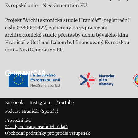
Evropské unie – NextGeneration EU.
Projekt "Architektonická studie Hraničář" (registrační
číslo 0380000422) zaměřený na vypracování
architektonické studie přestavby domu bývalého kina
Hraničář v Ústí nad Labem byl financovaný Evropskou
unií – NextGeneration EU.
Veřejný sál Hraničář, spolek
Prokopa Diviše 1812/7
400 01 Ústí nad Labem
Facebook
Instagram
YouTube
Podcast Hraničář (Spotify)
Provozní řád
Zásady ochrany osobních údajů
Obchodní podmínky pro prodej vstupenek