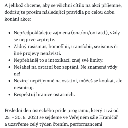
A jelikož chceme, aby se všichni cítilx na akci příjemně,
dodržujte prosím následující pravidla po celou dobu
konání akce:
Nepředpokládejte zájmena (ona/on/oni atd.), vždy
se nejprve zeptejte.
Žádný rasismus, homofibii, transfobii, sexismus či
jiné projevy nenávisti.
Nepřeháněj to s intoxikací, znej své limity.
Nešahej na ostatní bez zeptání. Ne znamená vždy
ne!
Nezírej nepříjemně na ostatní, můžeš se koukat, ale
nešmíruj.
Respektuj hranice ostatních.
Poslední den ústeckého pride programu, který trvá od
25. – 30. 6. 2023 se sejdeme ve Veřejném sále Hraničář
a uzavřeme celý týden čtením, performancemi