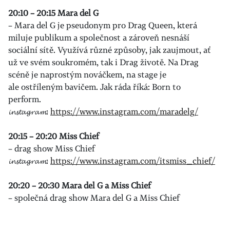
20:10 – 20:15 Mara del G
– Mara del G je pseudonym pro Drag Queen, která
miluje publikum a společnost a zároveň nesnáší
sociální sítě. Využívá různé způsoby, jak zaujmout, ať
už ve svém soukromém, tak i Drag životě. Na Drag
scéně je naprostým nováčkem, na stage je
ale ostříleným bavičem. Jak ráda říká: Born to
perform.
𝓲𝓷𝓼𝓽𝓪𝓰𝓻𝓪𝓶:
https://www.instagram.com/maradelg/
20:15 – 20:20 Miss Chief
– drag show Miss Chief
𝓲𝓷𝓼𝓽𝓪𝓰𝓻𝓪𝓶:
https://www.instagram.com/itsmiss_chief/
20:20 – 20:30
Mara del G a Miss Chief
– společná drag show Mara del G a Miss Chief