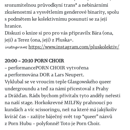
srozumitelnou průvodkyní trans* a nebinárními
zkušenostmi a vysvětlením genderové binarity, spolu
s podmětem ke kolektivnímu posunutí se za její
hranice.
Diskuzi o knize si pro pro vás připravilx Bára (ona,
její) a Terez (ona, její) z Pluska+.
𝓲𝓷𝓼𝓽𝓪𝓰𝓻𝓪𝓶:
https://www.instagram.com/pluskolektiv/
20:00 – 20:10 PORN CHOIR
– performancePORN CHOIR vytvořena
a performována DOR a Lars Neupert.
Vyklubal se ve vroucím teple Glasgowského queer
undergroundu a teď za námi přicestoval z Prahy
a Drážďan. Rádx bychom přivítalx tyto anděly neřesti
na naší stage. Horkokrevné MILFKy prahnoucí po
kundách a víc scissoringu, než na které má jakýkoliv
kvíráč čas – zažijte báječný svět top “queer” názvů
z Porn Hubu – polyfonně! Toto je Porn Choir.