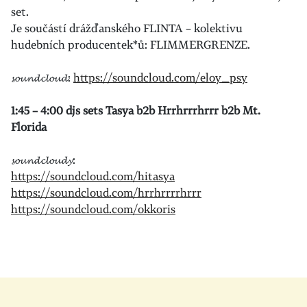
set.
Je součástí drážďanského FLINTA – kolektivu
hudebních producentek*ů: FLIMMERGRENZE.
𝓼𝓸𝓾𝓷𝓭𝓬𝓵𝓸𝓾𝓭:
https://soundcloud.com/eloy_psy
1:45 – 4:00 djs sets Tasya b2b Hrrhrrrhrrr b2b Mt.
Florida
𝓼𝓸𝓾𝓷𝓭𝓬𝓵𝓸𝓾𝓭𝔂:
https://soundcloud.com/hitasya
https://soundcloud.com/hrrhrrrrhrrr
https://soundcloud.com/okkoris