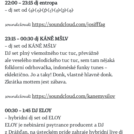
22:00 – 23:15 dj entropa
– dj set od ⧼𝓮̼⧽⧼𝓷̼⧽⧼𝓽̼⧽⧼𝓻̼⧽⧼𝓸̼⧽⧼𝓹̼⧽⧼𝓪̼⧽
𝓼𝓸𝓾𝓷𝓭𝓬𝓵𝓸𝓾𝓭:
https://soundcloud.com/josifffag
23:15 – 00:30 dj KÁNĚ MŠLV
– dj set od KÁNĚ MŠLV
DJ set plný všemožného tuc tuc, převážně
ale veselého melodického tuc tuc, sem tam nějaká
folklorní odrhovačka, indonéské funky tunes –
eklektično. Jo a taky! Donk, vlastně hlavně donk.
Zkrátka mottem jest zábava.
𝓼𝓸𝓾𝓷𝓭𝓬𝓵𝓸𝓾𝓭:
https://soundcloud.com/kanemysilov
00:30 – 1:45 DJ ELOY
– hybridní dj set od ELOY
ELOY je nebinární psytrance producent a DJ
z Drážďan, na ústeckém pride zahraje hybridní live dj