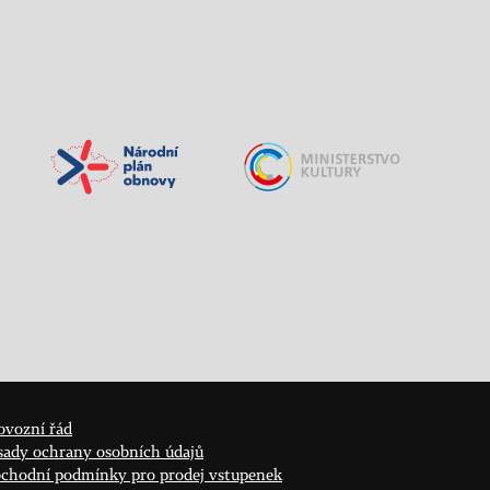
ovozní řád
sady ochrany osobních údajů
chodní podmínky pro prodej vstupenek