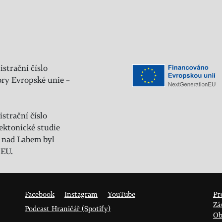
istrační číslo
ry Evropské unie –
strační číslo
ektonické studie
 nad Labem byl
 EU.
Facebook
Instagram
YouTube
Pr
Zá
Podcast Hraničář (Spotify)
Ob