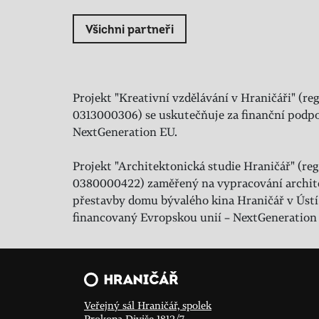
Všichni partneři
Projekt "Kreativní vzdělávání v Hraničáři" (reg
0313000306) se uskutečňuje za finanční podpo
NextGeneration EU.
Projekt "Architektonická studie Hraničář" (regi
0380000422) zaměřený na vypracování archit
přestavby domu bývalého kina Hraničář v Ústí
financovaný Evropskou unií – NextGeneration
Veřejný sál Hraničář, spolek
Prokopa Diviše 1812/7