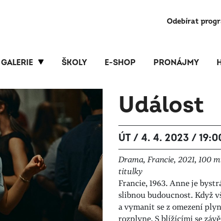
Odebírat prog
GALERIE
ŠKOLY
E-SHOP
PRONÁJMY
Událost
ÚT / 4. 4. 2023 / 19:0
Drama, Francie, 2021, 100 mi
titulky
Francie, 1963. Anne je byst
slibnou budoucnost. Když v
a vymanit se z omezení plyn
rozplyne. S blížícími se zá