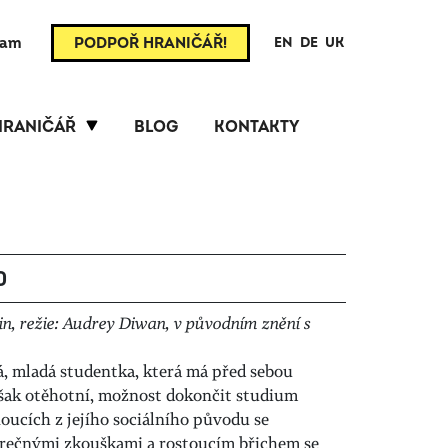
ram
PODPOŘ HRANIČÁŘ!
EN
DE
UK
HRANIČÁŘ
BLOG
KONTAKTY
0
n, režie: Audrey Diwan, v původním znění s
rá, mladá studentka, která má před sebou
šak otěhotní, možnost dokončit studium
oucích z jejího sociálního původu se
věrečnými zkouškami a rostoucím břichem se