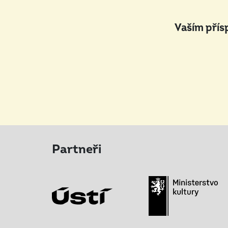
Vaším přís
Partneři