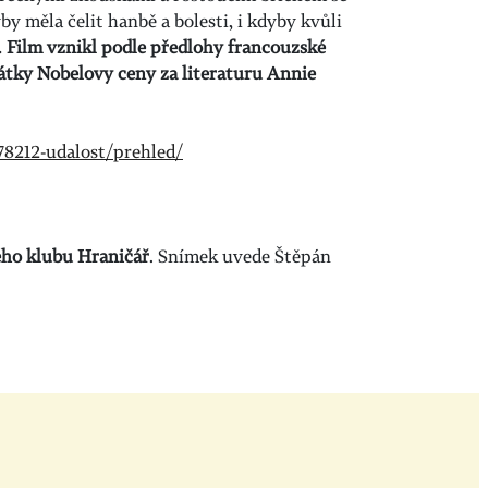
y měla čelit hanbě a bolesti, i kdyby kvůli
…
Film vznikl podle předlohy francouzské
eátky Nobelovy ceny za literaturu Annie
78212-udalost/prehled/
ho klubu Hraničář
. Snímek uvede Štěpán