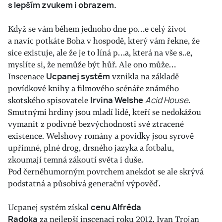
s lepším zvukem i obrazem.
Když se vám během jednoho dne po…e celý život
a navíc potkáte Boha v hospodě, který vám řekne, že
sice existuje, ale že je to líná p…a, která na vše s..e,
myslíte si, že nemůže být hůř. Ale ono může…
Inscenace
Ucpanej systém
vznikla na základě
povídkové knihy a filmového scénáře známého
skotského spisovatele
Irvina Welshe
Acid House
.
Smutnými hrdiny jsou mladí lidé, kteří se nedokážou
vymanit z podivné bezvýchodnosti své ztracené
existence. Welshovy romány a povídky jsou syrově
upřímné, plné drog, drsného jazyka a fotbalu,
zkoumají temná zákoutí světa i duše.
Pod černěhumorným povrchem anekdot se ale skrývá
podstatná a působivá generační výpověď.
Ucpanej systém získal
cenu Alfréda
Radoka
za nejlepší inscenaci roku 2012. Ivan Trojan