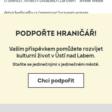
o televizi, filmech i divadlech zároveň.“
Irvine Welsh
dejvickedivadlo.cz/repertoar?ucpanej-system
PODPOŘTE HRANIČÁŘ!
Vaším příspěvkem pomůžete rozvíjet
kulturní život v Ústí nad Labem.
Staňte se jedinečnými v jedinečném městě.
Chci podpořit