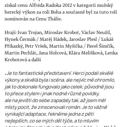
získal cenu Alfréda Radoka 2012 v kategorii mužský
herecký výkon za roli Boha a současně byl za tuto roli
nominován na Cenu Thálie.
Hrají: Ivan Trojan, Miroslav Krobot, Václav Neužil,
Hynek Čermák / Matěj Hádek, Jaroslav Plesl / Lukáš
Příkazký, Petr Vršek, Martin Myšička / Pavel Šimčík,
Martin Pechlát, Jana Holcová, Klára Melíšková, Lenka
Krobotová a další
„Je to fantastické představení. Herci podali skvělé
výkony a skvělá byla i scéna, ale nejvíc mě ohromilo,
jak to dokonale fungovalo jako celek; původně jsou
to přece stylem i jinak hodně různé povídky,
ale na jevišti do sebe zapadaly tak, až jsem měl
místy pocit, že zinscenovali román. Je to vážně
vynikající adaptace, řekněme jedna z pěti
nejlepších, co se mých děl týče, a to mluvím