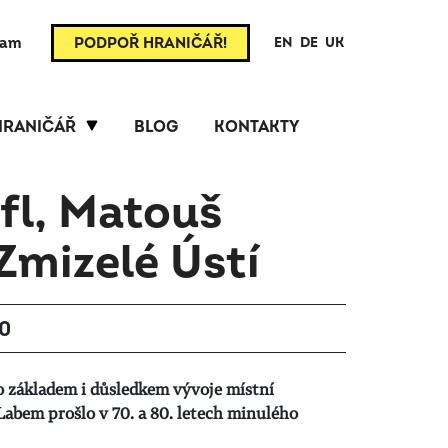
ram
PODPOŘ HRANIČÁŘ!
EN
DE
UK
HRANIČÁŘ
BLOG
KONTAKTY
fl, Matouš
Zmizelé Ústí
00
o základem i důsledkem vývoje místní
Labem prošlo v 70. a 80. letech minulého