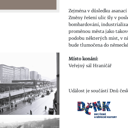
Zejména v důsledku asanací 
Změny řešení ulic šly v posl
bombardování, industrializac
proměnou města jako takového
podobu některých míst, v n
bude tlumočena do německé
Místo konání:
Veřejný sál Hraničář
Událost je součástí Dnů čes