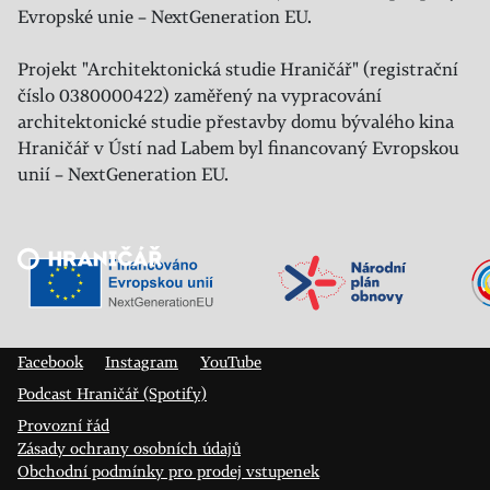
Evropské unie – NextGeneration EU.
Projekt "Architektonická studie Hraničář" (registrační
číslo 0380000422) zaměřený na vypracování
architektonické studie přestavby domu bývalého kina
Hraničář v Ústí nad Labem byl financovaný Evropskou
unií – NextGeneration EU.
Veřejný sál Hraničář, spolek
Prokopa Diviše 1812/7
400 01 Ústí nad Labem
Facebook
Instagram
YouTube
Podcast Hraničář (Spotify)
Provozní řád
Zásady ochrany osobních údajů
Obchodní podmínky pro prodej vstupenek