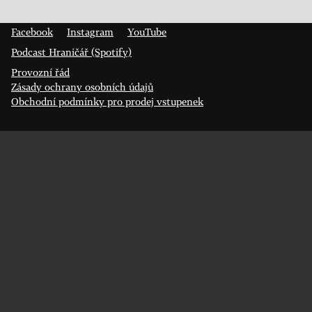
Prokopa Diviše 1812/7
400 01 Ústí nad Labem
Facebook
Instagram
YouTube
Podcast Hraničář (Spotify)
Provozní řád
Zásady ochrany osobních údajů
Obchodní podmínky pro prodej vstupenek