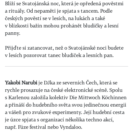
Blíží se Svatojánská noc, která je opředená pověstmi
a rituály. Od nepaměti je spjata s tancem. Podle
českých pověstí se v lesích, na lukách a také
v blízkosti bažin mohou prohánět bludičky a lesní
panny.
Přijďte si zatancovat, než o Svatojánské noci budete
v lesích pozorovat tanec bludiček a lesních pan.
Yakobi Narubi
je DJka ze severních Čech, která se
rychle prosazuje na české elektronické scéně. Spolu
s Karlenou založila kolektiv Die Mittwoch Köchinnen
a přináší do hudebního světa svou jedinečnou energii
a vášeň pro zvukové experimenty. Její hudební cesta
je úzce spjata s organizací několika techno akcí,
např. Fúze festival nebo Vyndaloo.