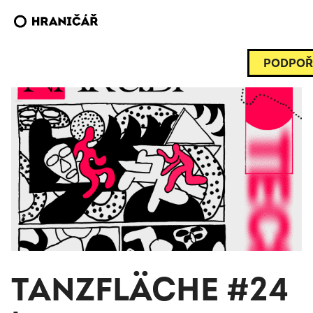
PODPOŘ
TANZFLÄCHE #24