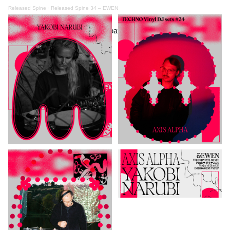
Released Spine
·
Released Spine 34 – EWEN
grafický design: Adéla Bierbaumer