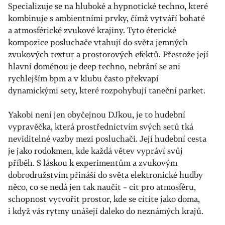
Specializuje se na hluboké a hypnotické techno, které
kombinuje s ambientními prvky, čímž vytváří bohaté
a atmosférické zvukové krajiny. Tyto éterické
kompozice posluchače vtahují do světa jemných
zvukových textur a prostorových efektů. Přestože její
hlavní doménou je deep techno, nebrání se ani
rychlejším bpm a v klubu často překvapí
dynamickými sety, které rozpohybují taneční parket.
Yakobi není jen obyčejnou DJkou, je to hudební
vypravěčka, která prostřednictvím svých setů tká
neviditelné vazby mezi posluchači. Její hudební cesta
je jako rodokmen, kde každá větev vypráví svůj
příběh. S láskou k experimentům a zvukovým
dobrodružstvím přináší do světa elektronické hudby
něco, co se nedá jen tak naučit – cit pro atmosféru,
schopnost vytvořit prostor, kde se cítíte jako doma,
i když vás rytmy unášejí daleko do neznámých krajů.