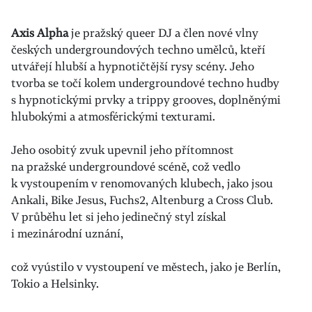
Axis Alpha
je pražský queer DJ a člen nové vlny
českých undergroundových techno umělců, kteří
utvářejí hlubší a hypnotičtější rysy scény. Jeho
tvorba se točí kolem undergroundové techno hudby
s hypnotickými prvky a trippy grooves, doplněnými
hlubokými a atmosférickými texturami.
Jeho osobitý zvuk upevnil jeho přítomnost
na pražské undergroundové scéně, což vedlo
k vystoupením v renomovaných klubech, jako jsou
Ankali, Bike Jesus, Fuchs2, Altenburg a Cross Club.
V průběhu let si jeho jedinečný styl získal
i mezinárodní uznání,
což vyústilo v vystoupení ve městech, jako je Berlín,
Tokio a Helsinky.