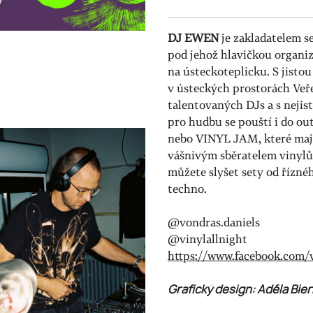
DJ EWEN
je zakladatelem s
pod jehož hlavičkou organiz
na ústeckoteplicku. S jist
v ústeckých prostorách Veř
talentovaných DJs a s nejis
pro hudbu se pouští i do ou
nebo VINYL JAM, které mají
vášnivým sběratelem vinylů, 
můžete slyšet sety od říznéh
techno.
@vondras.daniels
@vinylallnight
https://www.facebook.com/v
Grafický design: Adéla Bi