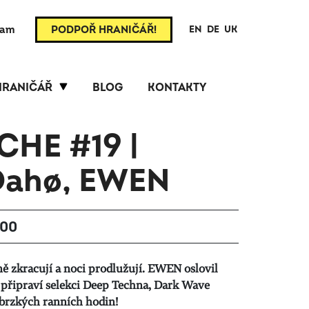
ram
PODPOŘ HRANIČÁŘ!
EN
DE
UK
HRANIČÁŘ
BLOG
KONTAKTY
HE #19 |
Dahø, EWEN
:00
ě zkracují a noci prodlužují. EWEN oslovil
si připraví selekci Deep Techna, Dark Wave
 brzkých ranních hodin!