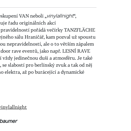
eskupení VAN neboli „
vinylallnight
“,
uje řadu originálních akcí
ou pravidelností pořádá večírky TANZFLÄCHE
ejného sálu Hraničář, kam pozval už spoustu
tou nepravidelností, ale o to větším zápalem
tdoor rave eventů, jako např. LESNÍ RAVE
 vždy jedinečnou duši a atmosféru. Je také
se slabostí pro berlínský zvuk a tak od něj
o elektra, až po burácející a dynamické
inylallnight
erbaumer