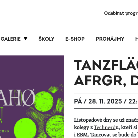
Odebírat prog
GALERIE
ŠKOLY
E-SHOP
PRONÁJMY
TANZFLÄC
AFRGR, 
PÁ / 28. 11. 2025 / 22
Listopadové dny se už značn
kolegy z
Technørd
u, kteří 
i EBM. Tancovat se bude do