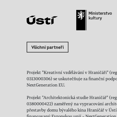
Všichni partneři
Projekt "Kreativní vzdělávání v Hraničáři" (reg
0313000306) se uskutečňuje za finanční podpo
NextGeneration EU.
Projekt "Architektonická studie Hraničář" (regi
0380000422) zaměřený na vypracování archit
přestavby domu bývalého kina Hraničář v Ústí
financovaný Evropskou unií – NextGeneration