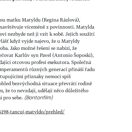
ou matku Matyldu (Regina Rázlová),
navštěvuje víceméně z povinnosti. Matylda
vi nezbyde než ji vzít k sobě. Jejich soužití
Zvlášť když vyjde najevo, že u Matyldy
a. Jako možné řešení se nabízí, že
ečovat Karlův syn Pavel (Antonio Šoposki),
ající otcovou profesí exekutora. Společná
emperamentů různých generací přináší řadu
upujícími příznaky nemoci spíš
ohled bezvýchodná situace převrátí rodině
, že to nevzdají, udělají něco důležitého
i pro sebe.
(Bontonfilm)
56198-tancuj-matyldo/prehled/