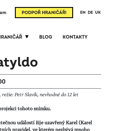
ram
PODPOŘ HRANIČÁŘ!
EN
DE
UK
HRANIČÁŘ
BLOG
KONTAKTY
atyldo
:00
režie: Petr Slavík, nevhodné do 12 let
projekci tohoto snímku.
ečnou událostí žije uzavřený Karel (Karel
ktních pravidel, ve kterém nezbývá mnoho