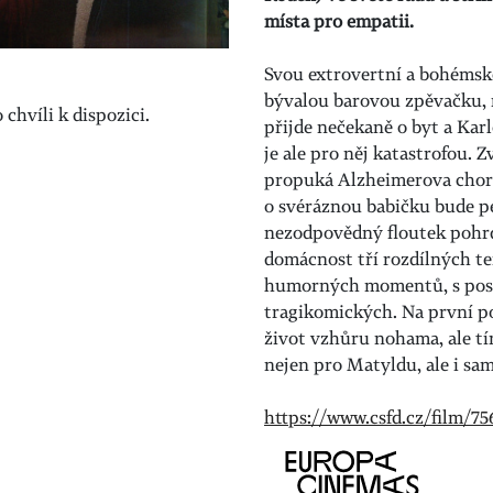
místa pro empatii.
Svou extrovertní a bohémsk
bývalou barovou zpěvačku, 
chvíli k dispozici.
přijde nečekaně o byt a Karlo
je ale pro něj katastrofou. 
propuká Alzheimerova chorob
o svéráznou babičku bude p
nezodpovědný floutek pohrd
domácnost tří rozdílných t
humorných momentů, s post
tragikomických. Na první p
život vzhůru nohama, ale tím
nejen pro Matyldu, ale i sam
https://www.csfd.cz/film/7