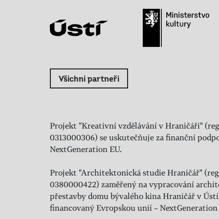
Všichni partneři
Projekt "Kreativní vzdělávání v Hraničáři" (reg
0313000306) se uskutečňuje za finanční podpo
NextGeneration EU.
Projekt "Architektonická studie Hraničář" (regi
0380000422) zaměřený na vypracování archit
přestavby domu bývalého kina Hraničář v Ústí
financovaný Evropskou unií – NextGeneration