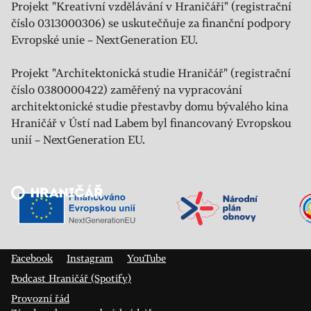
Projekt "Kreativní vzdělávání v Hraničáři" (registrační
číslo 0313000306) se uskutečňuje za finanční podpory
Evropské unie – NextGeneration EU.
Projekt "Architektonická studie Hraničář" (registrační
číslo 0380000422) zaměřený na vypracování
architektonické studie přestavby domu bývalého kina
Hraničář v Ústí nad Labem byl financovaný Evropskou
unií – NextGeneration EU.
Veřejný sál Hraničář, spolek
Prokopa Diviše 1812/7
400 01 Ústí nad Labem
Facebook
Instagram
YouTube
Podcast Hraničář (Spotify)
Provozní řád