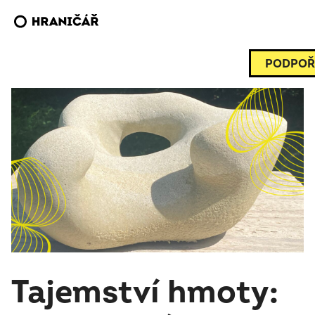
PODPOŘ
Tajemství hmoty: