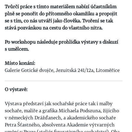
Tvůrčí práce s tímto materiálem nabízí účastníkům
plně se ponořit do přítomného okamžiku a propojit
se s tím, co nás utváří jako člověka. Tvoření se tak
stává pozvánkou na cestu do vlastního nitra.
Po workshopu následuje prohlídka výstavy s diskuzí
s umělcem.
Místo konání:
Galerie Gotické dvojče,
Jezuitská 241/12a,
Litoměřice
O výstavě:
Výstava představí jak sochařské práce tak i malby
sochaře, malíře a grafika Michaela Podszuna, žijícího
v německých Drážďanech, a akademického sochaře
Petra Šťastného, absolventa Akademie výtvarných
umění v Praze (ateliér figurativního sochařství). Oba