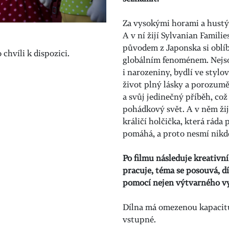
Za vysokými horami a hustým
A v ní žijí Sylvanian Famili
původem z Japonska si oblíbi
chvíli k dispozici.
globálním fenoménem. Nejso
i narozeniny, bydlí ve styl
život plný lásky a porozumě
a svůj jedinečný příběh, což
pohádkový svět. A v něm žije
králičí holčička, která ráda
pomáhá, a proto nesmí nikd
Po filmu následuje kreativn
pracuje, téma se posouvá, dí
pomocí nejen výtvarného vy
Dílna má omezenou kapaci
vstupné.