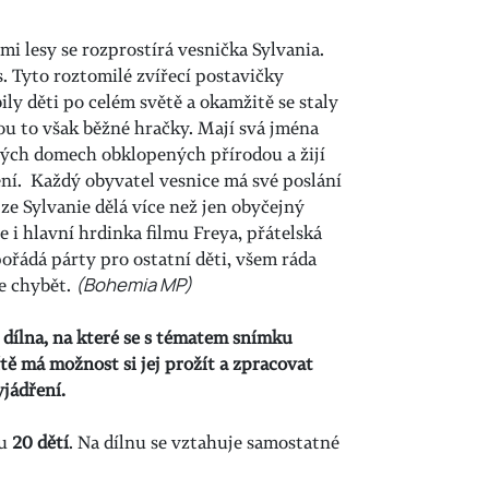
i lesy se rozprostírá vesnička Sylvania.
es. Tyto roztomilé zvířecí postavičky
ly děti po celém světě a okamžitě se staly
u to však běžné hračky. Mají svá jména
ových domech obklopených přírodou a žijí
ní. Každý obyvatel vesnice má své poslání
 ze Sylvanie dělá více než jen obyčejný
 i hlavní hrdinka filmu Freya, přátelská
 pořádá párty pro ostatní děti, všem ráda
e chybět.
(Bohemia MP)
í dílna, na které se s tématem snímku
tě má možnost si jej prožít a zpracovat
jádření.
tu
20 dětí
. Na dílnu se vztahuje samostatné