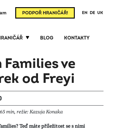
ram
PODPOŘ HRANIČÁŘ!
EN
DE
UK
HRANIČÁŘ
BLOG
KONTAKTY
 Families ve
rek od Freyi
0
65 min, režie: Kazuja Konaka
Families?
Teď máte příležitost se s nimi