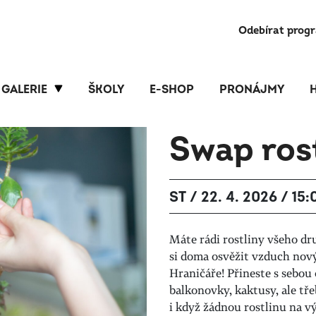
Odebírat prog
GALERIE
ŠKOLY
E-SHOP
PRONÁJMY
Swap ros
ST / 22. 4. 2026 / 15:
Máte rádi rostliny všeho dr
si doma osvěžit vzduch nov
Hraničáře! Přineste s sebou 
balkonovky, kaktusy, ale tře
i když žádnou rostlinu na v