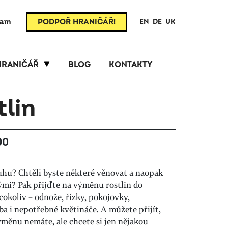
ram
PODPOŘ HRANIČÁŘ!
EN
DE
UK
HRANIČÁŘ
BLOG
KONTAKTY
tlin
00
uhu? Chtěli byste některé věnovat a naopak
ými? Pak přijďte na výměnu rostlin do
cokoliv – odnože, řízky, pokojovky,
ba i nepotřebné květináče. A můžete přijít,
ýměnu nemáte, ale chcete si jen nějakou