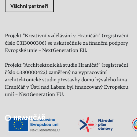
Všichni partneři
Projekt "Kreativní vzdělávání v Hraničáři" (registrační
číslo 0313000306) se uskutečňuje za finanční podpory
Evropské unie – NextGeneration EU.
Projekt "Architektonická studie Hraničář" (registrační
číslo 0380000422) zaměřený na vypracování
architektonické studie přestavby domu bývalého kina
Hraničář v Ústí nad Labem byl financovaný Evropskou
unií – NextGeneration EU.
Veřejný sál Hraničář, spolek
Prokopa Diviše 1812/7