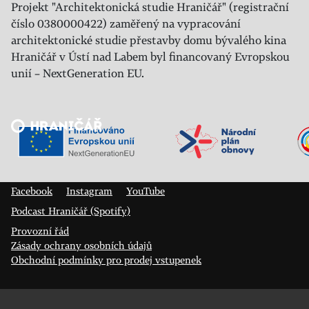
Projekt "Architektonická studie Hraničář" (registrační
číslo 0380000422) zaměřený na vypracování
architektonické studie přestavby domu bývalého kina
Hraničář v Ústí nad Labem byl financovaný Evropskou
unií – NextGeneration EU.
Veřejný sál Hraničář, spolek
Prokopa Diviše 1812/7
400 01 Ústí nad Labem
Facebook
Instagram
YouTube
Podcast Hraničář (Spotify)
Provozní řád
Zásady ochrany osobních údajů
Obchodní podmínky pro prodej vstupenek