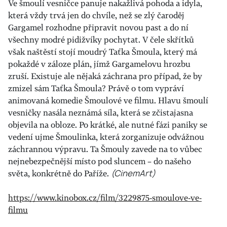
Ve šmoulí vesničce panuje nakažlivá pohoda a idyla,
která vždy trvá jen do chvíle, než se zlý čaroděj
Gargamel rozhodne připravit novou past a do ní
všechny modré pidižvíky pochytat. V čele skřítků
však naštěstí stojí moudrý Taťka Šmoula, který má
pokaždé v záloze plán, jímž Gargamelovu hrozbu
zruší. Existuje ale nějaká záchrana pro případ, že by
zmizel sám Taťka Šmoula? Právě o tom vypráví
animovaná komedie Šmoulové ve filmu. Hlavu šmoulí
vesničky nasála neznámá síla, která se zčistajasna
objevila na obloze. Po krátké, ale nutné fázi paniky se
vedení ujme Šmoulinka, která zorganizuje odvážnou
záchrannou výpravu. Ta Šmouly zavede na to vůbec
nejnebezpečnější místo pod sluncem – do našeho
světa, konkrétně do Paříže.
(CinemArt)
https://www.kinobox.cz/film/3229875-smoulove-ve-
filmu