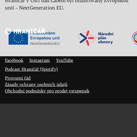
Hraničář v Ústí nad Labem byl financovaný Evropskou
unií – NextGeneration EU.
Veřejný sál Hraničář, spolek
Prokopa Diviše 1812/7
400 01 Ústí nad Labem
Facebook
Instagram
YouTube
Podcast Hraničář (Spotify)
Provozní řád
Zásady ochrany osobních údajů
Obchodní podmínky pro prodej vstupenek