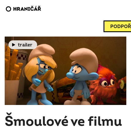
PODPOŘ
trailer
Šmoulové ve filmu