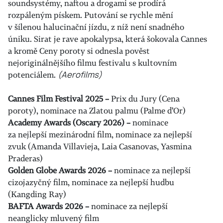
soundsystémy, naftou a drogami se prodírá
rozpáleným pískem. Putování se rychle mění
v šílenou halucinační jízdu, z níž není snadného
úniku. Sirat je rave apokalypsa, která šokovala Cannes
a kromě Ceny poroty si odnesla pověst
nejoriginálnějšího filmu festivalu s kultovním
potenciálem.
(Aerofilms)
Cannes Film Festival 2025 –
Prix du Jury (Cena
poroty), nominace na Zlatou palmu (Palme d’Or)
Academy Awards (Oscary 2026) –
nominace
za nejlepší mezinárodní film, nominace za nejlepší
zvuk (Amanda Villavieja, Laia Casanovas, Yasmina
Praderas)
Golden Globe Awards 2026 –
nominace za nejlepší
cizojazyčný film, nominace za nejlepší hudbu
(Kangding Ray)
BAFTA Awards 2026 –
nominace za nejlepší
neanglicky mluvený film