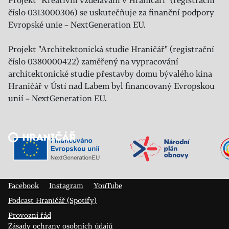
číslo 0313000306) se uskutečňuje za finanční podpory
Evropské unie – NextGeneration EU.
Projekt "Architektonická studie Hraničář" (registrační
číslo 0380000422) zaměřený na vypracování
architektonické studie přestavby domu bývalého kina
Hraničář v Ústí nad Labem byl financovaný Evropskou
unií – NextGeneration EU.
Veřejný sál Hraničář, spolek
Prokopa Diviše 1812/7
400 01 Ústí nad Labem
Facebook
Instagram
YouTube
Podcast Hraničář (Spotify)
Provozní řád
Zásady ochrany osobních údajů