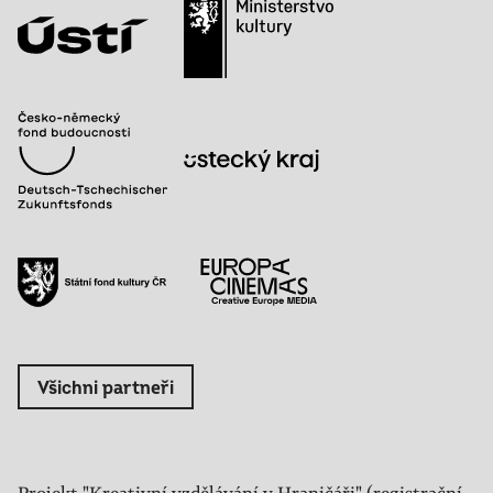
Všichni partneři
Projekt "Kreativní vzdělávání v Hraničáři" (registrační