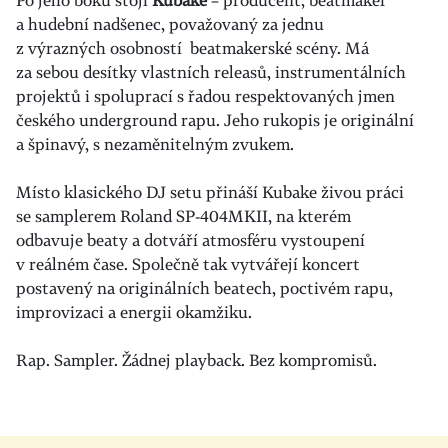
Po jeho boku stojí
Kubake
– producent, beatmaker
a hudební nadšenec, považovaný za jednu
z výrazných osobností beatmakerské scény. Má
za sebou desítky vlastních releasů, instrumentálních
projektů i spoluprací s řadou respektovaných jmen
českého underground rapu. Jeho rukopis je originální
a špinavý, s nezaměnitelným zvukem.
Místo klasického DJ setu přináší Kubake živou práci
se samplerem Roland SP-404MKII, na kterém
odbavuje beaty a dotváří atmosféru vystoupení
v reálném čase. Společně tak vytvářejí koncert
postavený na originálních beatech, poctivém rapu,
improvizaci a energii okamžiku.
Rap. Sampler. Žádnej playback. Bez kompromisů.