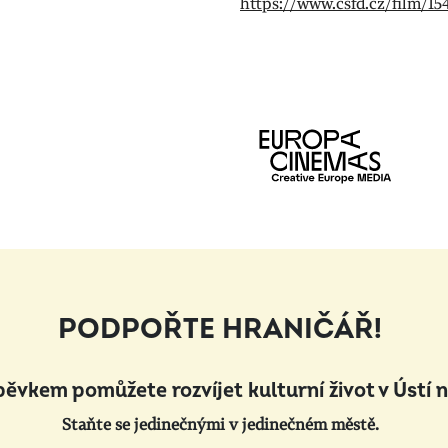
https://www.csfd.cz/film/1
PODPOŘTE HRANIČÁŘ!
pěvkem pomůžete rozvíjet kulturní život v Ústí 
Staňte se jedinečnými v jedinečném městě.