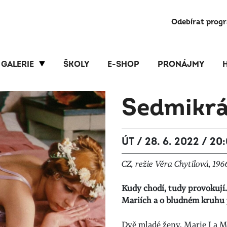
Odebírat prog
GALERIE
ŠKOLY
E-SHOP
PRONÁJMY
Sedmikr
ÚT / 28. 6. 2022 / 20
CZ, režie Věra Chytilová, 196
Kudy chodí, tudy provokují.
Mariích a o bludném kruhu
Dvě mladé ženy, Marie I a M