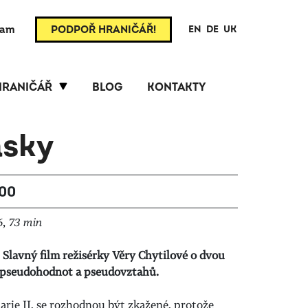
ram
PODPOŘ HRANIČÁŘ!
EN
DE
UK
HRANIČÁŘ
BLOG
KONTAKTY
ásky
:00
6, 73 min
 Slavný film režisérky Věry Chytilové o dvou
 pseudohodnot a pseudovztahů.
arie II, se rozhodnou být zkažené, protože