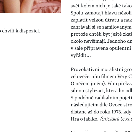
svět kolem nich je také tako
Spolu zamotají hlavu někol
zaplatit velkou útratu a na
zahrávají si se zamilovaným
chvíli k dispozici.
protože chtějí být ještě zkaž
okolo nevšímají. Jednoho dn
v sále připravena opulentní 
vyřádit…
Provokativní moralistní gr
celovečerním filmem Věry Ch
O něčem jiném). Film překva
silnou stylizací, která ho o
S podobně radikálním pojetí
následujícím dile Ovoce str
distanc až do roku 1976, kd
Hra o jablko.
(oficiální text