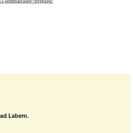
542-sedmikrasky/prehled/
nad Labem.