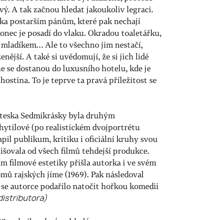
vý. A tak začnou hledat jakoukoliv legraci.
ika postarším pánům, které pak nechají
konec je posadí do vlaku. Okradou toaletářku,
 mladíkem… Ale to všechno jim nestačí,
enější. A také si uvědomují, že si jich lidé
e se dostanou do luxusního hotelu, kde je
hostina. To je teprve ta pravá příležitost se
oteska Sedmikrásky byla druhým
ytilové (po realistickém dvojportrétu
pil publikum, kritiku i oficiální kruhy svou
dlišovala od všech filmů tehdejší produkce.
m filmové estetiky přišla autorka i ve svém
omů rajských jíme (1969). Pak následoval
y se autorce podařilo natočit hořkou komedii
 distributora)