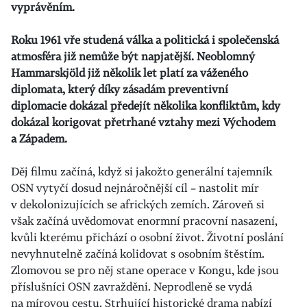
vyprávěním.
Roku 1961 vře studená válka a politická i společenská
atmosféra již nemůže být napjatější. Neoblomný
Hammarskjöld již několik let platí za váženého
diplomata, který díky zásadám preventivní
diplomacie dokázal předejít několika konfliktům, kdy
dokázal korigovat přetrhané vztahy mezi Východem
a Západem.
Děj filmu začíná, když si jakožto generální tajemník
OSN vytyčí dosud nejnáročnější cíl – nastolit mír
v dekolonizujících se afrických zemích. Zároveň si
však začíná uvědomovat enormní pracovní nasazení,
kvůli kterému přichází o osobní život. Životní poslání
nevyhnutelně začíná kolidovat s osobním štěstím.
Zlomovou se pro něj stane operace v Kongu, kde jsou
příslušníci OSN zavražděni. Neprodleně se vydá
na mírovou cestu. Strhující historické drama nabízí