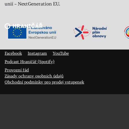
unií – NextGeneration EU.
Veřejný sál Hraničář, spolek
Prokopa Diviše 1812/7
400 01 Ústí nad Labem
Facebook
Instagram
YouTube
Podcast Hraničář (Spotify)
Provozní řád
Zásady ochrany osobních údajů
Obchodní podmínky pro prodej vstupenek