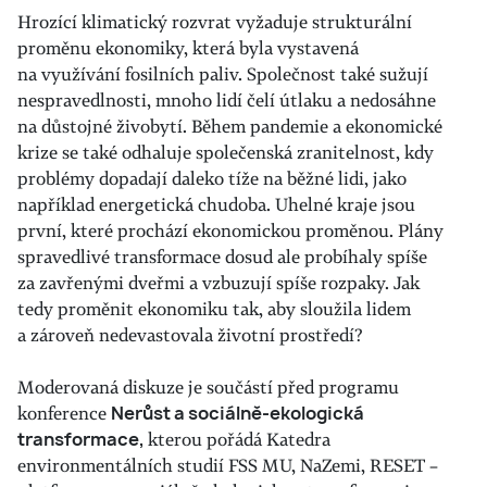
Hrozící klimatický rozvrat vyžaduje strukturální
proměnu ekonomiky, která byla vystavená
na využívání fosilních paliv. Společnost také sužují
nespravedlnosti, mnoho lidí čelí útlaku a nedosáhne
na důstojné živobytí. Během pandemie a ekonomické
krize se také odhaluje společenská zranitelnost, kdy
problémy dopadají daleko tíže na běžné lidi, jako
například energetická chudoba. Uhelné kraje jsou
první, které prochází ekonomickou proměnou. Plány
spravedlivé transformace dosud ale probíhaly spíše
za zavřenými dveřmi a vzbuzují spíše rozpaky. Jak
tedy proměnit ekonomiku tak, aby sloužila lidem
a zároveň nedevastovala životní prostředí?
Moderovaná diskuze je součástí před programu
konference
Nerůst a sociálně-ekologická
transformace,
kterou pořádá Katedra
environmentálních studií FSS MU, NaZemi, RESET –