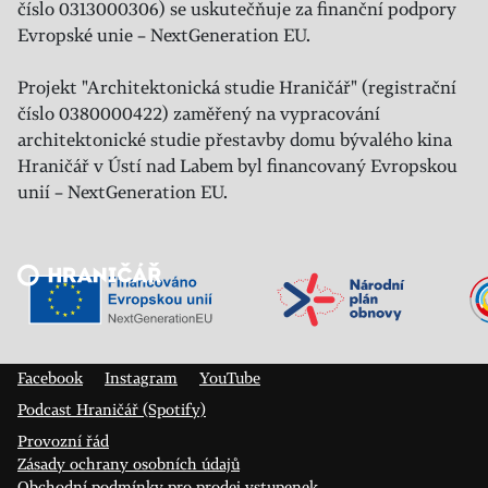
číslo 0313000306) se uskutečňuje za finanční podpory
Evropské unie – NextGeneration EU.
Projekt "Architektonická studie Hraničář" (registrační
číslo 0380000422) zaměřený na vypracování
architektonické studie přestavby domu bývalého kina
Hraničář v Ústí nad Labem byl financovaný Evropskou
unií – NextGeneration EU.
Veřejný sál Hraničář, spolek
Prokopa Diviše 1812/7
400 01 Ústí nad Labem
Facebook
Instagram
YouTube
Podcast Hraničář (Spotify)
Provozní řád
Zásady ochrany osobních údajů
Obchodní podmínky pro prodej vstupenek