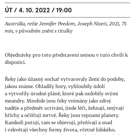
ÚT / 4. 10. 2022 / 19:00
Austrália, režie Jennifer Peedom, Joseph Nizeti, 2021, 75
min, v původním znění s titulky
Objednávky pro toto představení nejsou v tuto chvíli k
dispozici.
Řeky jako úžasný sochař vytvarovaly Zemi do podoby,
jakou známe. Ohladily hory, vyhloubily údolí
a vytvořily úrodné pláně, které pak ozdobily svými
meandry. Mnohde jsou řeky vnímány jako zdroj
naděje a předmět uctívání, jinde léčí, žehnají, smývají
hříchy a očišťují mrtvé. Řeky jsou tepnami planety.
Kamkoli putují, tam se objevují, přežívají a snad
i vzkvétají všechny formy života, včetně lidského.