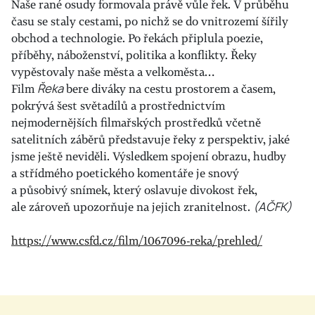
Naše rané osudy formovala právě vůle řek. V průběhu
času se staly cestami, po nichž se do vnitrozemí šířily
obchod a technologie. Po řekách připlula poezie,
příběhy, náboženství, politika a konflikty. Řeky
vypěstovaly naše města a velkoměsta…
Film
Řeka
bere diváky na cestu prostorem a časem,
pokrývá šest světadílů a prostřednictvím
nejmodernějších filmařských prostředků včetně
satelitních záběrů představuje řeky z perspektiv, jaké
jsme ještě neviděli. Výsledkem spojení obrazu, hudby
a střídmého poetického komentáře je snový
a působivý snímek, který oslavuje divokost řek,
ale zároveň upozorňuje na jejich zranitelnost.
(AČFK)
https://www.csfd.cz/film/1067096-reka/prehled/