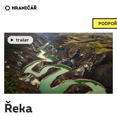
PODPOŘ
trailer
Řeka