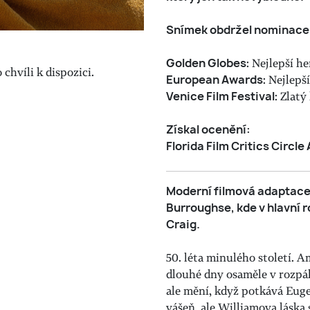
Snímek obdržel nominace
Golden Globes
: Nejlepší h
chvíli k dispozici.
European Awards
: Nejlepš
Venice Film Festival
: Zlatý
Získal ocenění:
Florida Film Critics Circl
Moderní filmová adaptac
Burroughse, kde v hlavní r
Craig.
50. léta minulého století. 
dlouhé dny osaměle v rozpál
ale mění, když potkává Eug
vášeň, ale Williamova láska 