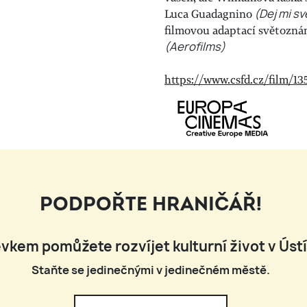
Luca Guadagnino
(Dej mi sv
filmovou adaptací světozn
(Aerofilms)
https://www.csfd.cz/film/1
PODPOŘTE HRANIČÁŘ!
vkem pomůžete rozvíjet kulturní život v Úst
Staňte se jedinečnými v jedinečném městě.