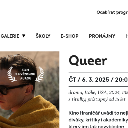
Odebírat prog
GALERIE
ŠKOLY
E-SHOP
PRONÁJMY
Queer
ČT / 6. 3. 2025 / 20:
drama, Itálie, USA, 2024, 13
s titulky, přístupný od 15 let
Kino Hraničář uvádí to nejl
diváky, kritiky i akademik
který jen tak nevybledne.