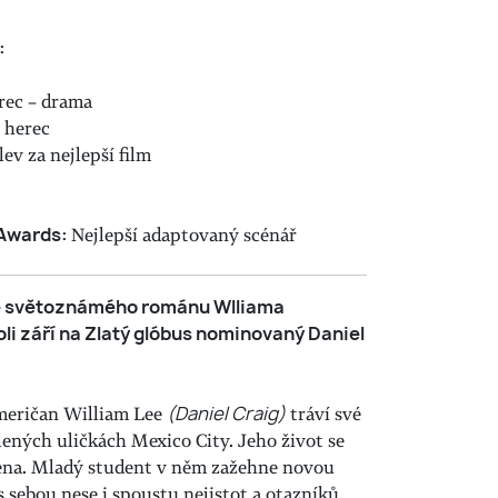
:
erec – drama
í herec
 lev za nejlepší film
e Awards:
Nejlepší adaptovaný scénář
e světoznámého románu Wlliama
oli září na Zlatý glóbus nominovaný Daniel
Američan William Lee
(Daniel Craig)
tráví své
ených uličkách Mexico City. Jeho život se
ena. Mladý student v něm zažehne novou
s sebou nese i spoustu nejistot a otazníků.