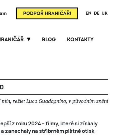
ram
PODPOŘ HRANIČÁŘ!
EN
DE
UK
HRANIČÁŘ
BLOG
KONTAKTY
00
5 min, režie: Luca Guadagnino, v původním znění
epší z roku 2024 – filmy, které si získaly
y a zanechaly na stříbrném plátně otisk,