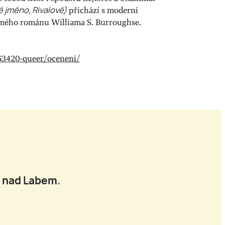
é jméno, Rivalové)
přichází s moderní
ámého románu Williama S. Burroughse.
353420-queer/oceneni/
í nad Labem.