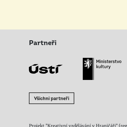
Partneři
Všichni partneři
Projekt "Kreativní vzdělávání v Hraničáři" (reg