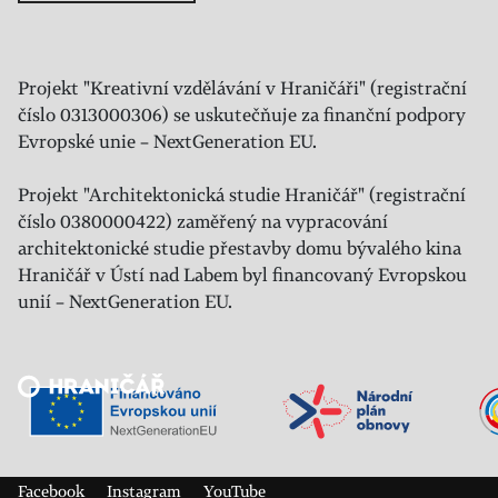
Projekt "Kreativní vzdělávání v Hraničáři" (registrační
číslo 0313000306) se uskutečňuje za finanční podpory
Evropské unie – NextGeneration EU.
Projekt "Architektonická studie Hraničář" (registrační
číslo 0380000422) zaměřený na vypracování
architektonické studie přestavby domu bývalého kina
Hraničář v Ústí nad Labem byl financovaný Evropskou
unií – NextGeneration EU.
Veřejný sál Hraničář, spolek
Prokopa Diviše 1812/7
400 01 Ústí nad Labem
Facebook
Instagram
YouTube