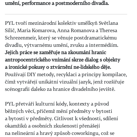
umění, performance a postmoderního divadla.
PYL tvoří mezinárodní kolektiv umělkyň Světlana
Silič, Maria Komarova, Anna Romanova a Theresa
Schrezenmeir, který se věnuje postdramatickému
divadlu, výtvarnému umění, zvuku a intermédiím.
Jejich práce se zaměřuje na zkoumání hranic
antropocentrického vnímání skrze dialog s objekty
a ironické pokusy o ztvárnění ne-lidského děje.
Používají DIY metody, recyklaci a principy kompilace,
čímž vytvářejí unikátní vizuální jazyk, jenž rozšiřuje
scénografii daleko za hranice divadelního jeviště.
PYL přetváří kulturní kódy, kontexty a původ
běžných věcí, přičemž mění předměty v bytosti
a bytosti v předměty. Citlivost k všednosti, sdílení
okamžiků a osobních zkušeností přenášejí
na nelineární a hravý způsob coworkingu, což se