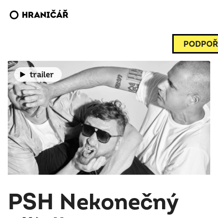
PODPOŘ
trailer
PSH Nekonečný