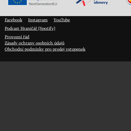
Veřejný sál Hraničář, spolek
Prokopa Diviše 1812/7
400 01 Ústí nad Labem
Facebook
Instagram
YouTube
Podcast Hraničář (Spotify)
Provozní řád
Zásady ochrany osobních údajů
Obchodní podmínky pro prodej vstupenek