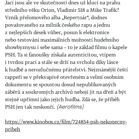
Jací jsou ale ve skutečnosti dnes už kluci na prahu
středního věku Orion, Vladimir 518 a Mike Trafik?
Vznik přelomového alba „Repertoár“, dodnes
považovaného za milník českého rapu a jednu
z nejlepších desek vůbec, posun k elektronice
nebo testování maximálních možností hudebního
showbyznysu i sebe sama – to je základ filmu o kapele
PSH. Ta si fanoušky získala autenticitou, vtipem
i tvrdou prací a stále se drží na vrcholu díky lásce
k hudbě a nerozlučnému přátelství. Nejznámější čeští
rappeři se v překvapivě otevřeném a velmi osobním
dokumentu se spoustou dosud nepublikovaných
záběrů a soukromých archivů nebojí jít na dřeň a být
stejně upřímní jako jejich hudba. Zdá se, že příběh
PSH jen tak neskončí.
(Aerofilms)
https://www.kinobox.cz/film/724854-psh-nekonecny-
pribeh