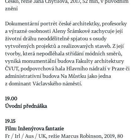
Česko, režie Jana Chytilová, 2017, 52 min, v původním
znění
Dokumentární portrét české architektky, profesorky
a výrazné osobnosti Aleny Šrámkové zachycuje její
životní dráhu neoddělitelně spjatou s osudy
vytvořených projektů a realizovaných staveb. Z její
tvorby, která nepodléhala střídání módních směrů,
vyniká monumentální budova Fakulty architektury
ČVUT, podpovrchová hala Hlavního nádraží v Praze či
administrativní budova Na Můstku jako jedna
z dominant Václavského náměstí.
19.00
Úvodní přednáška
19.15
Film: Inženýrova fantazie
Fr / Irl / Aus / UK, režie Marcus Robinson, 2019, 80