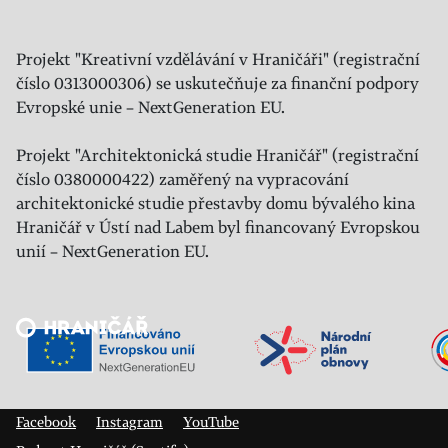
Projekt "Kreativní vzdělávání v Hraničáři" (registrační
číslo 0313000306) se uskutečňuje za finanční podpory
Evropské unie – NextGeneration EU.
Projekt "Architektonická studie Hraničář" (registrační
číslo 0380000422) zaměřený na vypracování
architektonické studie přestavby domu bývalého kina
Hraničář v Ústí nad Labem byl financovaný Evropskou
unií – NextGeneration EU.
Veřejný sál Hraničář, spolek
Prokopa Diviše 1812/7
400 01 Ústí nad Labem
Facebook
Instagram
YouTube