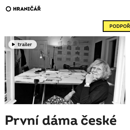
PODPOŘ
trailer
První dáma české