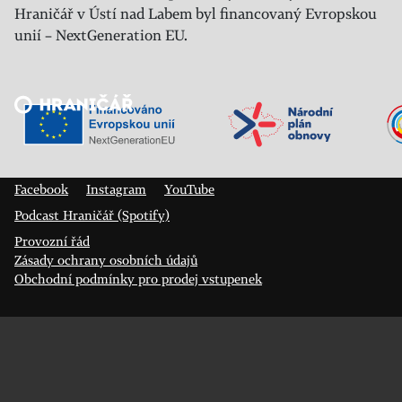
Hraničář v Ústí nad Labem byl financovaný Evropskou
unií – NextGeneration EU.
Veřejný sál Hraničář, spolek
Prokopa Diviše 1812/7
400 01 Ústí nad Labem
Facebook
Instagram
YouTube
Podcast Hraničář (Spotify)
Provozní řád
Zásady ochrany osobních údajů
Obchodní podmínky pro prodej vstupenek