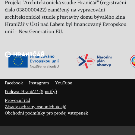
Projekt "Architektonická studie Hraničář" (registrační
číslo 0380000422) zaměřený na vypracování
architektonické studie přestavby domu bývalého kina
Hraničář v Ústí nad Labem byl financovaný Evropskou
unií – NextGeneration EU.
Veřejný sál Hraničář, spolek
Prokopa Diviše 1812/7
400 01 Ústí nad Labem
Facebook
Instagram
YouTube
Podcast Hraničář (Spotify)
Provozní řád
Zásady ochrany osobních údajů
Obchodní podmínky pro prodej vstupenek