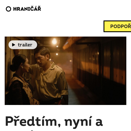
PODPOŘ
trailer
Předtím, nyní a