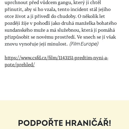
uprchnout před vůdcem gangu, který ji chtěl
přinutit, aby si ho vzala, tento incident stál jejího
otce život a ji přivedl do chudoby. O několik let
později žije v pohodlí jako druhá manželka bohatého
sundanského muže a má služebnou, která jí pomáhá
přizpůsobit se novému prostředí. Ve snech se jí však
znovu vynořuje její minulost.
(Film Europe)
https://www.csfd.cz/film/1143151-predtim-nyni-a-
pote/prehled/
PODPOŘTE HRANIČÁŘ!