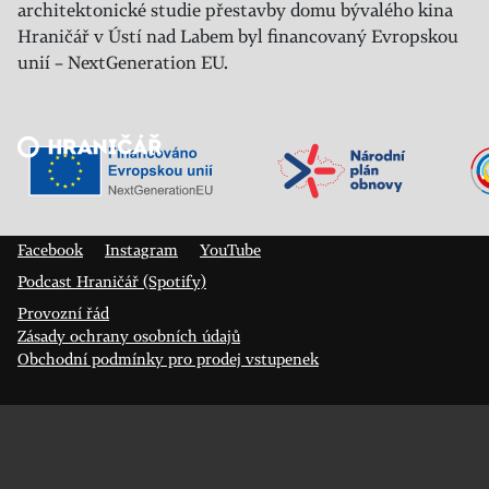
architektonické studie přestavby domu bývalého kina
Hraničář v Ústí nad Labem byl financovaný Evropskou
unií – NextGeneration EU.
Veřejný sál Hraničář, spolek
Prokopa Diviše 1812/7
400 01 Ústí nad Labem
Facebook
Instagram
YouTube
Podcast Hraničář (Spotify)
Provozní řád
Zásady ochrany osobních údajů
Obchodní podmínky pro prodej vstupenek