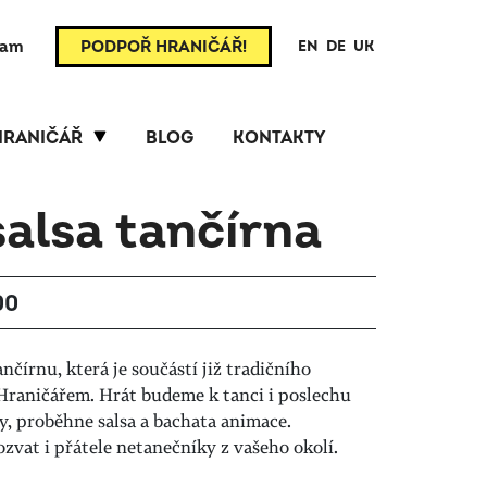
ram
PODPOŘ HRANIČÁŘ!
EN
DE
UK
HRANIČÁŘ
BLOG
KONTAKTY
salsa tančírna
00
čírnu, která je součástí již tradičního
d Hraničářem.
Hrát budeme k tanci i poslechu
y, proběhne salsa a bachata animace.
zvat i přátele netanečníky z vašeho okolí.