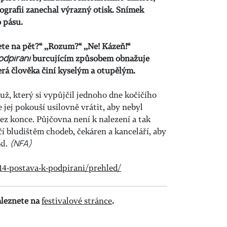
ografii zanechal výrazný otisk. Snímek
 pásu.
ete na pět?“ ,,Rozum?“ ,,Ne! Kázeň!“
odpírání
burcujícím způsobem obnažuje
erá člověka činí kyselým a otupělým.
ž, který si vypůjčil jednoho dne kočičího
 jej pokouší usilovně vrátit, aby nebyl
z konce. Půjčovna není k nalezení a tak
í bludištěm chodeb, čekáren a kanceláří, aby
kl.
(NFA)
914-postava-k-podpirani/prehled/
naleznete na
festivalové stránce
.