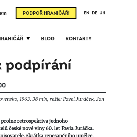
ram
PODPOŘ HRANIČÁŘ!
EN
DE
UK
HRANIČÁŘ
BLOG
KONTAKTY
k podpírání
:00
vensko, 1963, 38 min, režie: Pavel Juráček, Jan
prolne retrospektiva jednoho
elů české nové vlny 60. let Pavla Juráčka.
 spisovatele, zkrátka renesančního umělce,