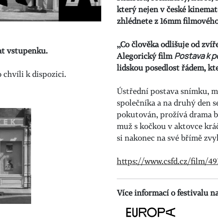
který nejen v české kinemat
zhlédnete z 16mm filmového
,,Co člověka odlišuje od zvíř
at vstupenku.
Alegorický film
Postava k p
lidskou posedlost řádem, kt
chvíli k dispozici.
Ústřední postava snímku, mu
společníka a na druhý den se
pokutován, prožívá drama be
muž s kočkou v aktovce kráč
si nakonec na své břímě zvy
https://www.csfd.cz/film/4
Více informací o festivalu 