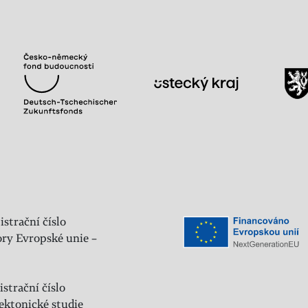
istrační číslo
ry Evropské unie –
strační číslo
ektonické studie