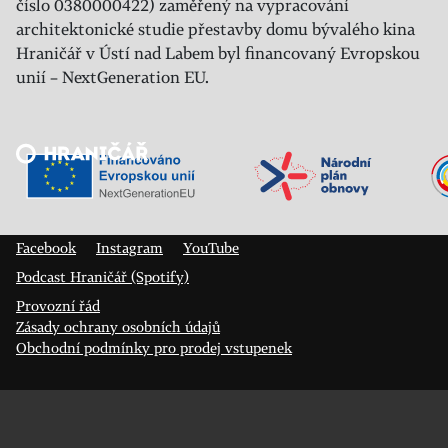
číslo 0380000422) zaměřený na vypracování
architektonické studie přestavby domu bývalého kina
Hraničář v Ústí nad Labem byl financovaný Evropskou
unií – NextGeneration EU.
Veřejný sál Hraničář, spolek
Prokopa Diviše 1812/7
400 01 Ústí nad Labem
Facebook
Instagram
YouTube
Podcast Hraničář (Spotify)
Provozní řád
Zásady ochrany osobních údajů
Obchodní podmínky pro prodej vstupenek