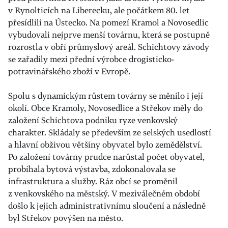
v Rynolticích na Liberecku, ale počátkem 80. let
přesídlili na Ústecko. Na pomezí Kramol a Novosedlic
vybudovali nejprve menší továrnu, která se postupně
rozrostla v obří průmyslový areál. Schichtovy závody
se zařadily mezi přední výrobce drogisticko-
potravinářského zboží v Evropě.
Spolu s dynamickým růstem továrny se měnilo i její
okolí. Obce Kramoly, Novosedlice a Střekov měly do
založení Schichtova podniku ryze venkovský
charakter. Skládaly se především ze selských usedlostí
a hlavní obživou většiny obyvatel bylo zemědělství.
Po založení továrny prudce narůstal počet obyvatel,
probíhala bytová výstavba, zdokonalovala se
infrastruktura a služby. Ráz obcí se proměnil
z venkovského na městský. V meziválečném období
došlo k jejich administrativnímu sloučení a následně
byl Střekov povýšen na město.