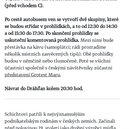
(před vchodem C).
Po cestě autobusem ven se vytvoří dvě skupiny, které
se budou střídat v prohlídkách, a to od 12:30 do 14:30
a od 15:30 do 17:30.
Po skončení prohlídky se
uskuteční komentovaná prohlídka.
Mezi nimi bude
přestávka na kávu (samoplátci; rádi prozradíme
několik místních zasvěcených tipů). Obě prohlídky
budou v němčině nebo tlumočené. Poté se všichni
účastníci společně s českými návštěvníky zúčastní
představení Grotest Maru
.
Návrat do Drážďan kolem 20:30 hod.
Schichtovi patřili k nejvýznamnějším
podnikatelským rodinám v českých zemích. Začínali
před polovinou 19. století jako drobní výrobci mýdla