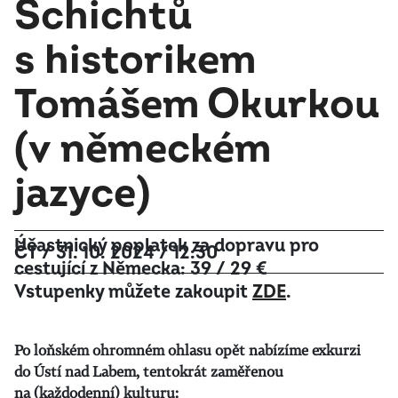
Schichtů
s historikem
Tomášem Okurkou
(v německém
jazyce)
Účastnický poplatek za dopravu pro
ČT / 31. 10. 2024 / 12:30
cestující z Německa: 39 / 29 €
Vstupenky můžete zakoupit
ZDE
.
Po loňském ohromném ohlasu opět nabízíme exkurzi
do Ústí nad Labem, tentokrát zaměřenou
na (každodenní) kulturu: