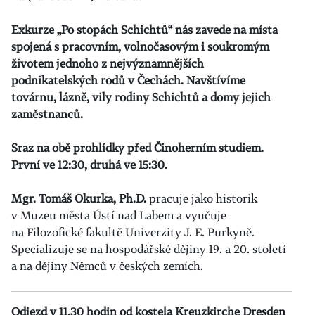
Exkurze „Po stopách Schichtů“ nás zavede na místa
spojená s pracovním, volnočasovým i soukromým
životem jednoho z nejvýznamnějších
podnikatelských rodů v Čechách. Navštívíme
továrnu, lázně, vily rodiny Schichtů a domy jejich
zaměstnanců.
Sraz na obě prohlídky před Činoherním studiem.
První ve 12:30, druhá ve 15:30.
Mgr. Tomáš Okurka, Ph.D.
pracuje jako historik
v Muzeu města Ústí nad Labem a vyučuje
na Filozofické fakultě Univerzity J. E. Purkyně.
Specializuje se na hospodářské dějiny 19. a 20. století
a na dějiny Němců v českých zemích.
Odjezd v 11.30 hodin od kostela Kreuzkirche Dresden